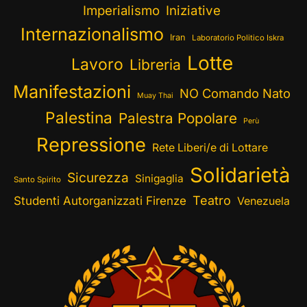
Imperialismo
Iniziative
Internazionalismo
Iran
Laboratorio Politico Iskra
Lotte
Lavoro
Libreria
Manifestazioni
NO Comando Nato
Muay Thai
Palestina
Palestra Popolare
Perù
Repressione
Rete Liberi/e di Lottare
Solidarietà
Sicurezza
Sinigaglia
Santo Spirito
Teatro
Studenti Autorganizzati Firenze
Venezuela