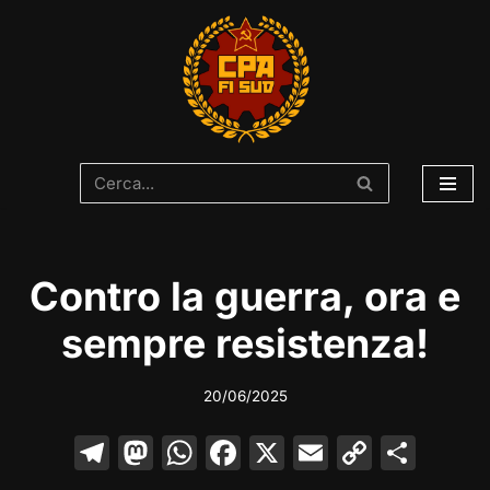
Vai
al
contenuto
Contro la guerra, ora e
sempre resistenza!
20/06/2025
T
M
W
F
X
E
C
C
el
a
h
a
m
o
o