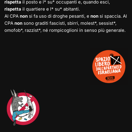
rispetta
il posto e l* su* occupanti e, quando esci,
rispetta
il quartiere e l* su* abitanti.
Al CPA
non
si fa uso di droghe pesanti, e
non
si spaccia. Al
CPA
non
sono graditi fascisti, sbirri, molest*, sessist*,
omofob*, razzist*, né rompicoglioni in senso più generale.