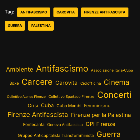
Tag:
ANTIFASCISMO
CAROVITA
FIRENZE ANTIFASCISTA
GUERRA
PALESTINA
Antifascismo
Ambiente
Associazione Italia-Cuba
Carcere
Cinema
Carovita
Boxe
Ciclofficina
Concerti
Collettivo Spartaco Firenze
Collettivo Ateneo Firenze
Cuba
Crisi
Femminismo
Cuba Mambí
Firenze Antifascista
Firenze per la Palestina
GPI Firenze
Fontesanta
Genova Antifascista
Guerra
Gruppo Anticapitalista Transfemminista