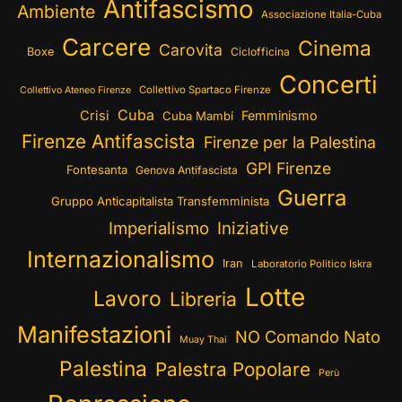
Antifascismo
Ambiente
Associazione Italia-Cuba
Carcere
Cinema
Carovita
Boxe
Ciclofficina
Concerti
Collettivo Spartaco Firenze
Collettivo Ateneo Firenze
Cuba
Crisi
Femminismo
Cuba Mambí
Firenze Antifascista
Firenze per la Palestina
GPI Firenze
Fontesanta
Genova Antifascista
Guerra
Gruppo Anticapitalista Transfemminista
Imperialismo
Iniziative
Internazionalismo
Iran
Laboratorio Politico Iskra
Lotte
Lavoro
Libreria
Manifestazioni
NO Comando Nato
Muay Thai
Palestina
Palestra Popolare
Perù