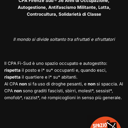
CPA Firenze Sud – 36 Anni di Occupazione,
Autogestione, Antifascismo Militante, Lotta,
Controcultura, Solidarietà di Classe
Il mondo si divide soltanto tra sfruttati e sfruttatori
Il CPA Fi-Sud è uno spazio occupato e autogestito:
rispetta
il posto e l* su* occupanti e, quando esci,
rispetta
il quartiere e l* su* abitanti.
Al CPA
non
si fa uso di droghe pesanti, e
non
si spaccia. Al
CPA
non
sono graditi fascisti, sbirri, molest*, sessist*,
omofob*, razzist*, né rompicoglioni in senso più generale.