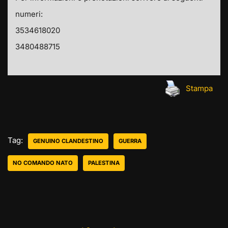
numeri:
3534618020
3480488715
Stampa
Tag:
GENUINO CLANDESTINO
GUERRA
NO COMANDO NATO
PALESTINA