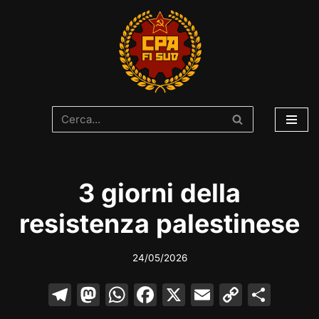
Vai
al
contenuto
3 giorni della
resistenza palestinese
24/05/2026
T
M
W
F
X
E
C
C
el
a
h
a
m
o
o