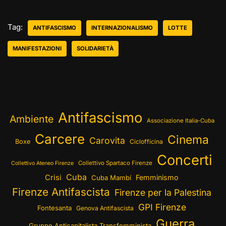
Tag:
ANTIFASCISMO
INTERNAZIONALISMO
LOTTE
MANIFESTAZIONI
SOLIDARIETÀ
Antifascismo
Ambiente
Associazione Italia-Cuba
Carcere
Cinema
Carovita
Boxe
Ciclofficina
Concerti
Collettivo Spartaco Firenze
Collettivo Ateneo Firenze
Cuba
Crisi
Femminismo
Cuba Mambí
Firenze Antifascista
Firenze per la Palestina
GPI Firenze
Fontesanta
Genova Antifascista
Guerra
Gruppo Anticapitalista Transfemminista