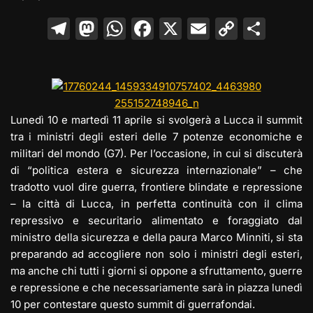
T
M
W
F
X
E
C
C
el
a
h
a
m
o
o
e
st
at
c
ai
p
n
gr
o
s
e
l
y
di
a
d
A
b
Li
vi
Lunedì 10 e martedì 11 aprile si svolgerà a Lucca il summit
m
o
p
o
n
di
tra i ministri degli esteri delle 7 potenze economiche e
militari del mondo (G7). Per l’occasione, in cui si discuterà
n
p
o
k
di “politica estera e sicurezza internazionale” – che
k
tradotto vuol dire guerra, frontiere blindate e repressione
– la città di Lucca, in perfetta continuità con il clima
repressivo e securitario alimentato e foraggiato dal
ministro della sicurezza e della paura Marco Minniti, si sta
preparando ad accogliere non solo i ministri degli esteri,
ma anche chi tutti i giorni si oppone a sfruttamento, guerre
e repressione e che necessariamente sarà in piazza lunedì
10 per contestare questo summit di guerrafondai.