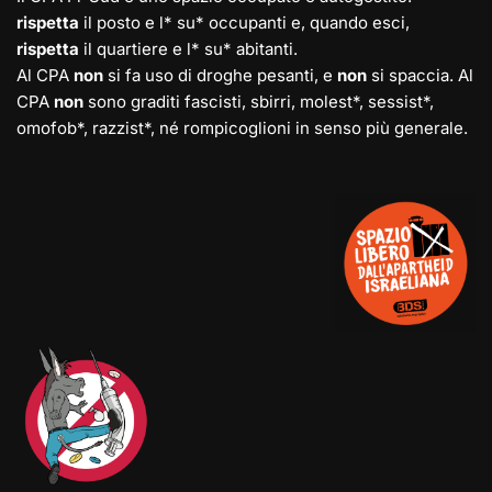
rispetta
il posto e l* su* occupanti e, quando esci,
rispetta
il quartiere e l* su* abitanti.
Al CPA
non
si fa uso di droghe pesanti, e
non
si spaccia. Al
CPA
non
sono graditi fascisti, sbirri, molest*, sessist*,
omofob*, razzist*, né rompicoglioni in senso più generale.