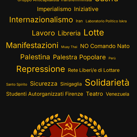
Imperialismo
Iniziative
Internazionalismo
Iran
Laboratorio Politico Iskra
Lotte
Lavoro
Libreria
Manifestazioni
NO Comando Nato
Muay Thai
Palestina
Palestra Popolare
Perù
Repressione
Rete Liberi/e di Lottare
Solidarietà
Sicurezza
Sinigaglia
Santo Spirito
Teatro
Studenti Autorganizzati Firenze
Venezuela