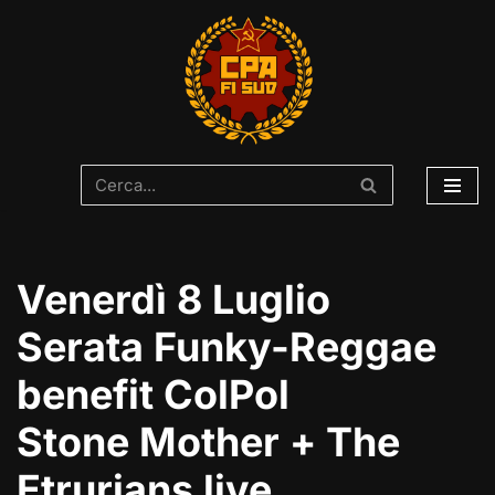
Vai
al
contenuto
Venerdì 8 Luglio
Serata Funky-Reggae
benefit ColPol
Stone Mother + The
Etrurians live