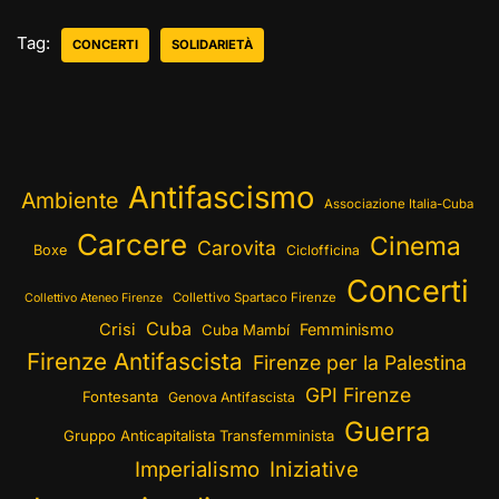
Tag:
CONCERTI
SOLIDARIETÀ
Antifascismo
Ambiente
Associazione Italia-Cuba
Carcere
Cinema
Carovita
Boxe
Ciclofficina
Concerti
Collettivo Spartaco Firenze
Collettivo Ateneo Firenze
Cuba
Crisi
Femminismo
Cuba Mambí
Firenze Antifascista
Firenze per la Palestina
GPI Firenze
Fontesanta
Genova Antifascista
Guerra
Gruppo Anticapitalista Transfemminista
Imperialismo
Iniziative