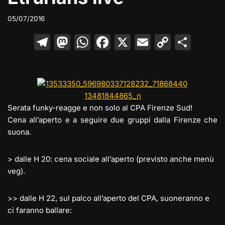
05/07/2016
T
M
W
F
X
E
C
C
el
a
h
a
m
o
o
e
st
at
c
ai
p
n
gr
o
s
e
l
y
di
a
d
A
b
Li
vi
Serata funky-reagge e non solo al CPA Firenze Sud!
m
o
p
o
n
di
Cena all’aperto e a seguire due gruppi dalla Firenze che
suona.
n
p
o
k
k
> dalle H 20: cena sociale all’aperto (previsto anche menù
veg).
>> dalle H 22, sul palco all’aperto del CPA, suoneranno e
ci faranno ballare: