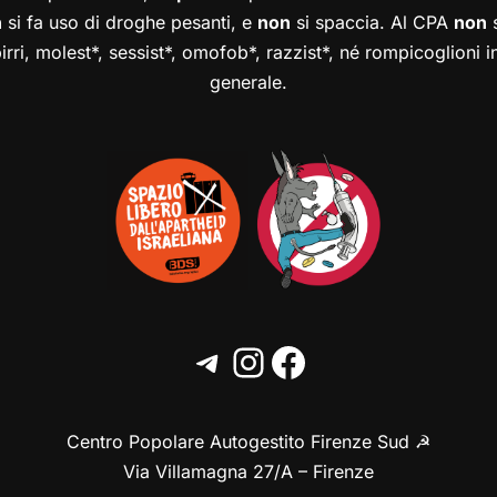
n
si fa uso di droghe pesanti, e
non
si spaccia. Al CPA
non
s
birri, molest*, sessist*, omofob*, razzist*, né rompicoglioni 
generale.
Centro Popolare Autogestito Firenze Sud ☭
Via Villamagna 27/A – Firenze