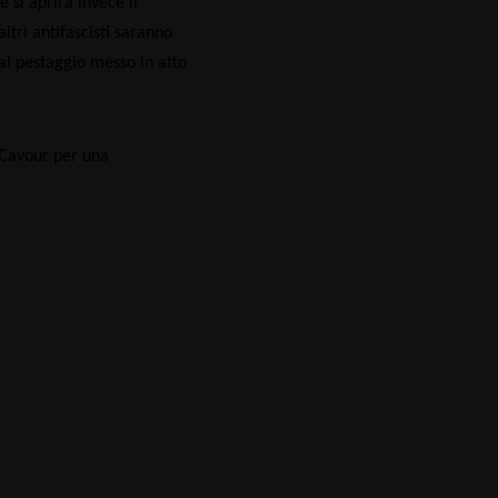
 si aprirà invece il
tri antifascisti saranno
 al pestaggio messo in atto
 Cavour per una