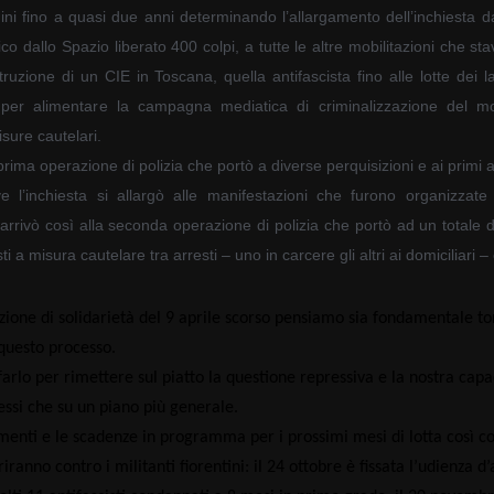
ini fino a quasi due anni determinand
o l’allargamento dell’inchiesta 
fico dallo Spazio liberato 400 colpi, a tutte le altre mobilitazioni che sta
uzione di un CIE in Toscana, quella antifascista fino alle lotte dei lav
i per alimentare la campagna mediatica di criminalizzazione del m
isure cautelari.
rima operazione di polizia che portò a diverse perquisizioni e ai primi a
e l’inchiesta si allargò alle manifestazioni che furono organizzate 
 arrivò così alla seconda operazione di polizia che portò ad un totale
 a misura cautelare tra arresti – uno in carcere gli altri ai domiciliari – 
ione di solidarietà del 9 aprile scorso pensiamo sia fondamentale tor
questo processo.
rlo per rimettere sul piatto la questione repressiva e la nostra capaci
essi che su un piano più generale.
menti e le scadenze in programma per i prossimi mesi di lotta così c
ranno contro i militanti fiorentini: il 24 ottobre è fissata l’udienza d’a