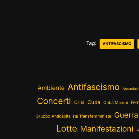
Tag:
ANTIFASCISMO
Antifascismo
Ambiente
Associazi
Concerti
Cuba
Crisi
Fem
Cuba Mambí
Guerra
Gruppo Anticapitalista Transfemminista
Lotte
Manifestazioni
M