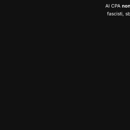
Al CPA
no
fascisti, s