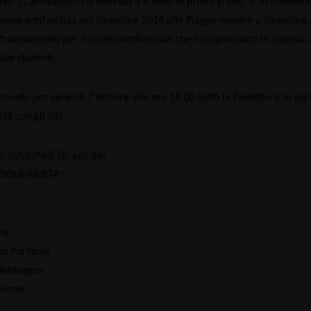
olti 11 antifascisti condannati a 8 mesi in primo grado, il 30 novembre
ione antifascista del dicembre 2014 alle Piagge mentre a dicembre al
 travisamento per il corteo antifascista che fu organizzato in risposta
due studenti.
mento per venerdì 7 ottobre alle ore 18.00 sotto la Prefettura in via
età con gli 86!
! SOLIDARIETA’ agli 86!
 SOLIDARIETA’!
ni
ze Politiche
Cienfuegos
ssione