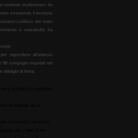
dal contesto studentesco da
vano investendo il territorio
oratori.L’utilizzo del reato
ovimento e soprattutto ha
rresti.
per rispondere all’attacco
 di 86 compagni imputati nel
e obblighi di firma.
nare in piazza in sostegno
tà di risposta sia in
ome sono molti i processi
ppello per i fatti di via