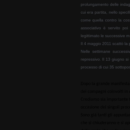
prolungamento delle indag
cui era partita, nello speci
come quella contro la costr
associativo è servito po
legittimato le successive m
Il 4 maggio 2011 scattò la p
Nelle settimane successiv
repressivo. Il 13 giugno si
processo di cui 35 sottoposti
Dopo la grande manifestaz
dei compagni coinvolti in 
Crediamo sia importante fa
occasione dei singoli proc
Sono già tanti gli appunta
che si chiuderanno e si apri