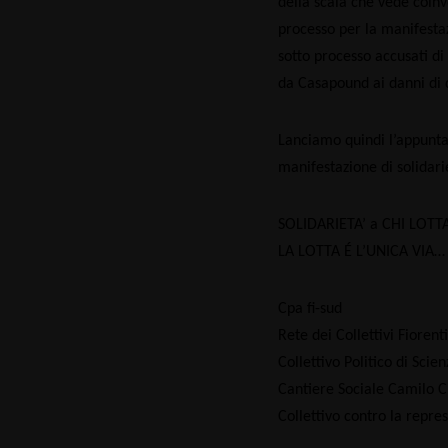
della scala che vede coinv
processo per la manifestaz
sotto processo accusati di
da Casapound ai danni di 
Lanciamo quindi l’appunta
manifestazione di solidari
SOLIDARIETA’ a CHI LOTTA
LA LOTTA É L’UNICA VIA…
Cpa fi-sud
Rete dei Collettivi Fiorenti
Collettivo Politico di Scien
Cantiere Sociale Camilo 
Collettivo contro la repre