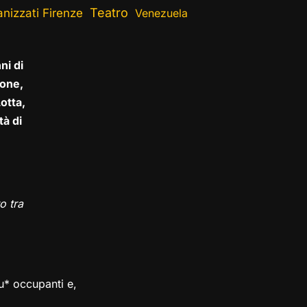
Teatro
nizzati Firenze
Venezuela
ni di
one,
otta,
tà di
o tra
su* occupanti e,