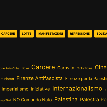
CARCERE
LOTTE
MANIFESTAZIONI
REPRESSIONE
SOLIDA
Carcere
Cin
Carovita
Boxe
Ciclofficina
one Italia-Cuba
Firenze Antifascista
Firenze per la Palest
minismo
Internazionalismo
Imperialismo
Iniziative
I
Palestina
Palestra Po
NO Comando Nato
uay Thai