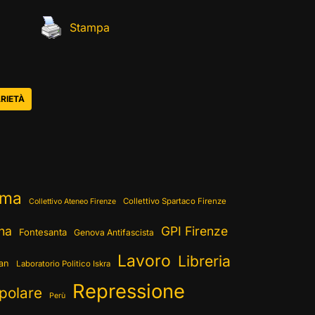
Stampa
RIETÀ
ema
Collettivo Spartaco Firenze
Collettivo Ateneo Firenze
ina
GPI Firenze
Fontesanta
Genova Antifascista
Lavoro
Libreria
ran
Laboratorio Politico Iskra
Repressione
polare
Perù