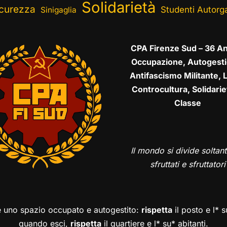
Solidarietà
curezza
Studenti Autorga
Sinigaglia
CPA Firenze Sud – 36 An
Occupazione, Autogesti
Antifascismo Militante, L
Controcultura, Solidarie
Classe
Il mondo si divide soltant
sfruttati e sfruttatori
è uno spazio occupato e autogestito:
rispetta
il posto e l* 
quando esci,
rispetta
il quartiere e l* su* abitanti.