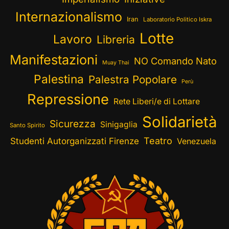
Internazionalismo
Iran
Laboratorio Politico Iskra
Lotte
Lavoro
Libreria
Manifestazioni
NO Comando Nato
Muay Thai
Palestina
Palestra Popolare
Perù
Repressione
Rete Liberi/e di Lottare
Solidarietà
Sicurezza
Sinigaglia
Santo Spirito
Teatro
Studenti Autorganizzati Firenze
Venezuela