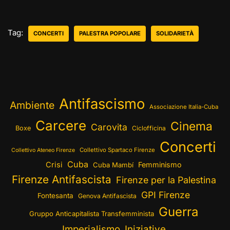
Tag:
CONCERTI
PALESTRA POPOLARE
SOLIDARIETÀ
Antifascismo
Ambiente
Associazione Italia-Cuba
Carcere
Cinema
Carovita
Boxe
Ciclofficina
Concerti
Collettivo Spartaco Firenze
Collettivo Ateneo Firenze
Cuba
Crisi
Femminismo
Cuba Mambí
Firenze Antifascista
Firenze per la Palestina
GPI Firenze
Fontesanta
Genova Antifascista
Guerra
Gruppo Anticapitalista Transfemminista
Imperialismo
Iniziative