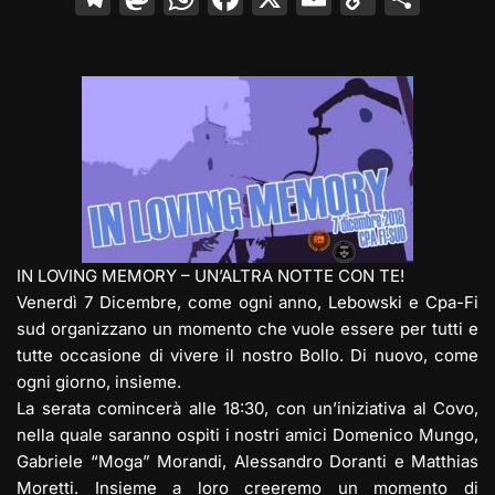
el
a
h
a
m
o
o
e
st
at
c
ai
p
n
gr
o
s
e
l
y
di
a
d
A
b
Li
vi
m
o
p
o
n
di
n
p
o
k
k
IN LOVING MEMORY – UN’ALTRA NOTTE CON TE!
Venerdì 7 Dicembre, come ogni anno, Lebowski e Cpa-Fi
sud organizzano un momento che vuole essere per tutti e
tutte occasione di vivere il nostro Bollo. Di nuovo, come
ogni giorno, insieme.
La serata comincerà alle 18:30, con un’iniziativa al Covo,
nella quale saranno ospiti i nostri amici Domenico Mungo,
Gabriele “Moga” Morandi, Alessandro Doranti e Matthias
Moretti. Insieme a loro creeremo un momento di