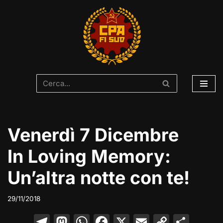
Vai
al
contenuto
Venerdì 7 Dicembre
In Loving Memory:
Un’altra notte con te!
29/11/2018
T
M
W
F
X
E
C
C