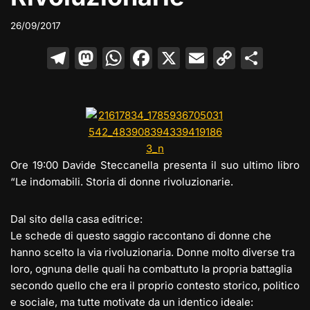
26/09/2017
T
M
W
F
X
E
C
C
el
a
h
a
m
o
o
e
st
at
c
ai
p
n
gr
o
s
e
l
y
di
a
d
A
b
Li
vi
m
o
p
o
n
di
Ore 19:00 Davide Steccanella presenta il suo ultimo libro
“Le indomabili. Storia di donne rivoluzionarie.
n
p
o
k
k
Dal sito della casa editrice:
Le schede di questo saggio raccontano di donne che
hanno scelto la via rivoluzionaria. Donne molto diverse tra
loro, ognuna delle quali ha combattuto la propria battaglia
secondo quello che era il proprio contesto storico, politico
e sociale, ma tutte motivate da un identico ideale: