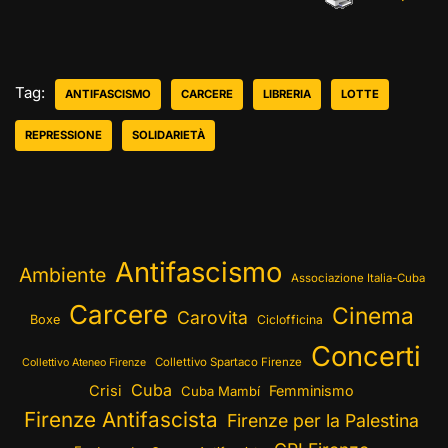
Tag:
ANTIFASCISMO
CARCERE
LIBRERIA
LOTTE
REPRESSIONE
SOLIDARIETÀ
Antifascismo
Ambiente
Associazione Italia-Cuba
Carcere
Cinema
Carovita
Boxe
Ciclofficina
Concerti
Collettivo Spartaco Firenze
Collettivo Ateneo Firenze
Cuba
Crisi
Femminismo
Cuba Mambí
Firenze Antifascista
Firenze per la Palestina