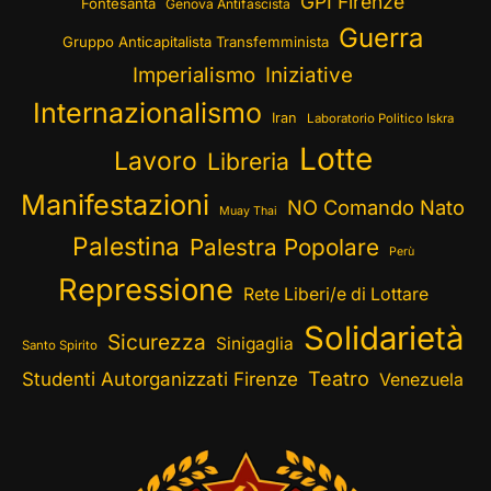
GPI Firenze
Fontesanta
Genova Antifascista
Guerra
Gruppo Anticapitalista Transfemminista
Imperialismo
Iniziative
Internazionalismo
Iran
Laboratorio Politico Iskra
Lotte
Lavoro
Libreria
Manifestazioni
NO Comando Nato
Muay Thai
Palestina
Palestra Popolare
Perù
Repressione
Rete Liberi/e di Lottare
Solidarietà
Sicurezza
Sinigaglia
Santo Spirito
Teatro
Studenti Autorganizzati Firenze
Venezuela