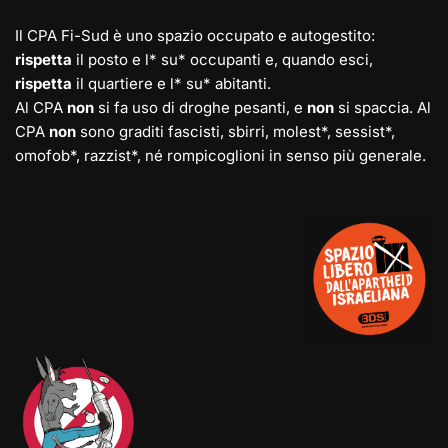
Il CPA Fi-Sud è uno spazio occupato e autogestito:
rispetta
il posto e l* su* occupanti e, quando esci,
rispetta
il quartiere e l* su* abitanti.
Al CPA
non
si fa uso di droghe pesanti, e
non
si spaccia. Al
CPA
non
sono graditi fascisti, sbirri, molest*, sessist*,
omofob*, razzist*, né rompicoglioni in senso più generale.