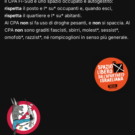
Il CPA Fi-Sud è uno spazio occupato e autogestito:
rispetta
il posto e l* su* occupanti e, quando esci,
rispetta
il quartiere e l* su* abitanti.
Al CPA
non
si fa uso di droghe pesanti, e
non
si spaccia. Al
CPA
non
sono graditi fascisti, sbirri, molest*, sessist*,
omofob*, razzist*, né rompicoglioni in senso più generale.