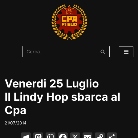
Vai
al
contenuto
Venerdi 25 Luglio
Il Lindy Hop sbarca al
Cpa
21/07/2014
T
M
W
F
X
E
C
C