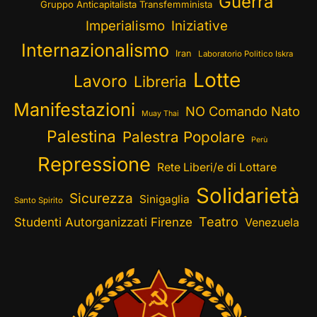
Guerra
Gruppo Anticapitalista Transfemminista
Imperialismo
Iniziative
Internazionalismo
Iran
Laboratorio Politico Iskra
Lotte
Lavoro
Libreria
Manifestazioni
NO Comando Nato
Muay Thai
Palestina
Palestra Popolare
Perù
Repressione
Rete Liberi/e di Lottare
Solidarietà
Sicurezza
Sinigaglia
Santo Spirito
Teatro
Studenti Autorganizzati Firenze
Venezuela