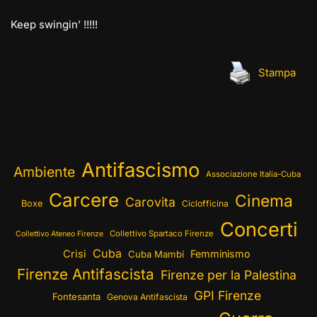
Keep swingin’ !!!!!
Stampa
Antifascismo
Ambiente
Associazione Italia-Cuba
Carcere
Cinema
Carovita
Boxe
Ciclofficina
Concerti
Collettivo Spartaco Firenze
Collettivo Ateneo Firenze
Cuba
Crisi
Femminismo
Cuba Mambí
Firenze Antifascista
Firenze per la Palestina
GPI Firenze
Fontesanta
Genova Antifascista