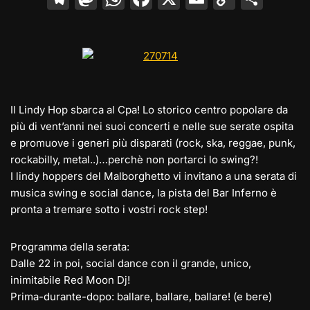
el
a
h
a
m
o
o
e
st
at
c
ai
p
n
gr
o
s
e
l
y
di
a
d
A
b
Li
vi
m
o
p
o
n
di
Il Lindy Hop sbarca al Cpa! Lo storico centro popolare da
n
p
o
k
più di vent’anni nei suoi concerti e nelle sue serate ospita
e promuove i generi più disparati (rock, ska, reggae, punk,
k
rockabilly, metal..)…perchè non portarci lo swing?!
I lindy hoppers del Malborghetto vi invitano a una serata di
musica swing e social dance, la pista del Bar Inferno è
pronta a tremare sotto i vostri rock step!
Programma della serata:
Dalle 22 in poi, social dance con il grande, unico,
inimitabile Red Moon Dj!
Prima-durante-dopo: ballare, ballare, ballare! (e bere)