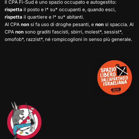
Il CPA Fi-Sud è uno spazio occupato e autogestito:
rispetta
il posto e l* su* occupanti e, quando esci,
rispetta
il quartiere e l* su* abitanti.
Al CPA
non
si fa uso di droghe pesanti, e
non
si spaccia. Al
CPA
non
sono graditi fascisti, sbirri, molest*, sessist*,
omofob*, razzist*, né rompicoglioni in senso più generale.