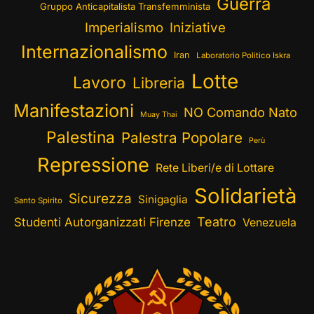
Guerra
Gruppo Anticapitalista Transfemminista
Imperialismo
Iniziative
Internazionalismo
Iran
Laboratorio Politico Iskra
Lotte
Lavoro
Libreria
Manifestazioni
NO Comando Nato
Muay Thai
Palestina
Palestra Popolare
Perù
Repressione
Rete Liberi/e di Lottare
Solidarietà
Sicurezza
Sinigaglia
Santo Spirito
Teatro
Studenti Autorganizzati Firenze
Venezuela