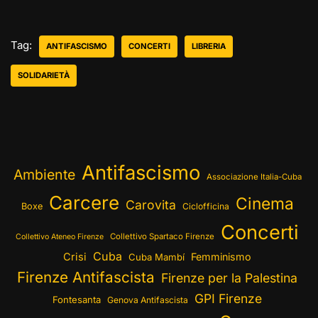
Tag:
ANTIFASCISMO
CONCERTI
LIBRERIA
SOLIDARIETÀ
Antifascismo
Ambiente
Associazione Italia-Cuba
Carcere
Cinema
Carovita
Boxe
Ciclofficina
Concerti
Collettivo Spartaco Firenze
Collettivo Ateneo Firenze
Cuba
Crisi
Femminismo
Cuba Mambí
Firenze Antifascista
Firenze per la Palestina
GPI Firenze
Fontesanta
Genova Antifascista