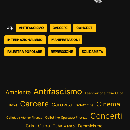
Tag:
ANTIFASCISMO
CARCERE
CONCERTI
INTERNAZIONALISMO
MANIFESTAZIONI
PALESTRA POPOLARE
REPRESSIONE
SOLIDARIETÀ
Antifascismo
Ambiente
Associazione Italia-Cuba
Carcere
Cinema
Carovita
Boxe
Ciclofficina
Concerti
Collettivo Spartaco Firenze
Collettivo Ateneo Firenze
Cuba
Crisi
Femminismo
Cuba Mambí