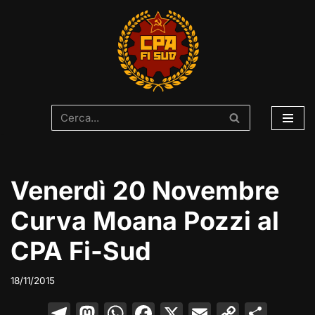
Vai
al
contenuto
Venerdì 20 Novembre
Curva Moana Pozzi al
CPA Fi-Sud
18/11/2015
T
M
W
F
X
E
C
C