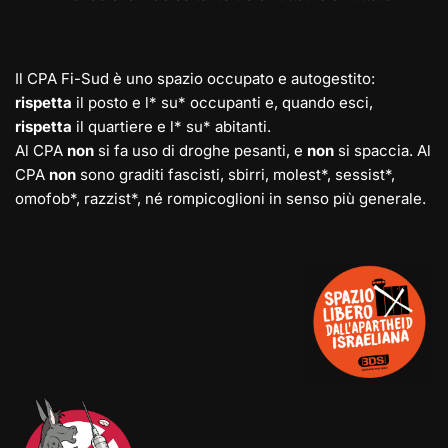
Il CPA Fi-Sud è uno spazio occupato e autogestito:
rispetta
il posto e l* su* occupanti e, quando esci,
rispetta
il quartiere e l* su* abitanti.
Al CPA
non
si fa uso di droghe pesanti, e
non
si spaccia. Al
CPA
non
sono graditi fascisti, sbirri, molest*, sessist*,
omofob*, razzist*, né rompicoglioni in senso più generale.