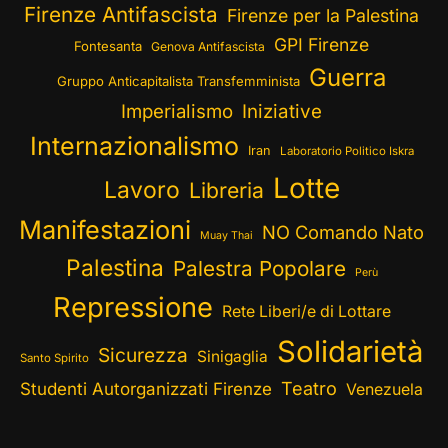
Firenze Antifascista
Firenze per la Palestina
GPI Firenze
Fontesanta
Genova Antifascista
Guerra
Gruppo Anticapitalista Transfemminista
Imperialismo
Iniziative
Internazionalismo
Iran
Laboratorio Politico Iskra
Lotte
Lavoro
Libreria
Manifestazioni
NO Comando Nato
Muay Thai
Palestina
Palestra Popolare
Perù
Repressione
Rete Liberi/e di Lottare
Solidarietà
Sicurezza
Sinigaglia
Santo Spirito
Teatro
Studenti Autorganizzati Firenze
Venezuela