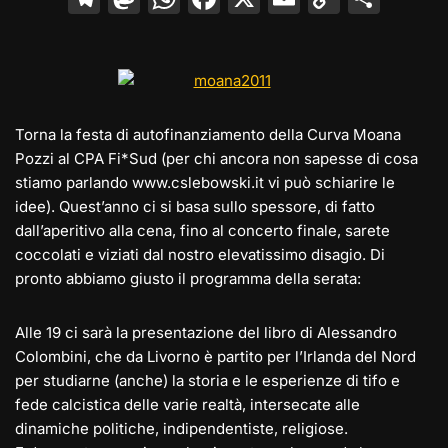
el
a
h
a
m
o
o
e
st
at
c
ai
p
n
gr
o
s
e
l
y
di
a
d
A
b
Li
vi
Torna la festa di autofinanziamento della Curva Moana
m
o
p
o
n
di
Pozzi al CPA Fi*Sud (per chi ancora non sapesse di cosa
n
p
o
k
stiamo parlando www.cslebowski.it vi può schiarire le
idee). Quest’anno ci si basa sullo spessore, di fatto
k
dall’aperitivo alla cena, fino al concerto finale, sarete
coccolati e viziati dal nostro elevatissimo disagio. Di
pronto abbiamo giusto il programma della serata:
Alle 19 ci sarà la presentazione del libro di Alessandro
Colombini, che da Livorno è partito per l’Irlanda del Nord
per studiarne (anche) la storia e le esperienze di tifo e
fede calcistica delle varie realtà, intersecate alle
dinamiche politiche, indipendentiste, religiose.