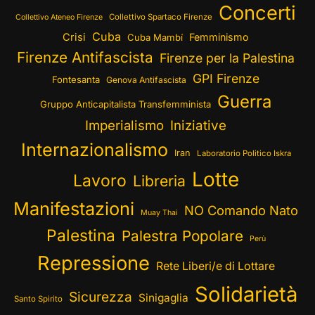
Concerti
Collettivo Spartaco Firenze
Collettivo Ateneo Firenze
Cuba
Crisi
Femminismo
Cuba Mambí
Firenze Antifascista
Firenze per la Palestina
GPI Firenze
Fontesanta
Genova Antifascista
Guerra
Gruppo Anticapitalista Transfemminista
Imperialismo
Iniziative
Internazionalismo
Iran
Laboratorio Politico Iskra
Lotte
Lavoro
Libreria
Manifestazioni
NO Comando Nato
Muay Thai
Palestina
Palestra Popolare
Perù
Repressione
Rete Liberi/e di Lottare
Solidarietà
Sicurezza
Sinigaglia
Santo Spirito