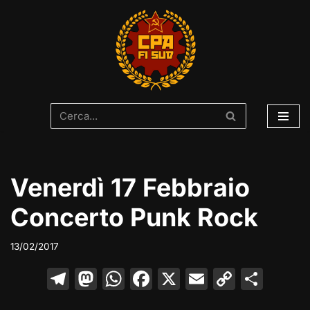
Vai
al
contenuto
Venerdì 17 Febbraio
Concerto Punk Rock
13/02/2017
T
M
W
F
X
E
C
C
el
a
h
a
m
o
o