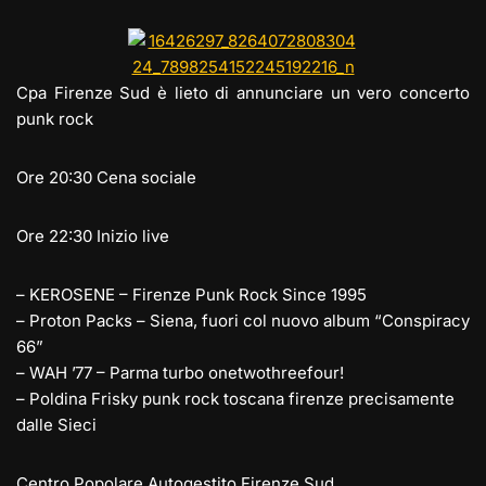
e
st
at
c
ai
p
n
gr
o
s
e
l
y
di
a
d
A
b
Li
vi
Cpa Firenze Sud è lieto di annunciare un vero concerto
m
o
p
o
n
di
punk rock
n
p
o
k
Ore 20:30 Cena sociale
k
Ore 22:30 Inizio live
– KEROSENE – Firenze Punk Rock Since 1995
– Proton Packs – Siena, fuori col nuovo album “Conspiracy
66”
– WAH ’77 – Parma turbo onetwothreefour!
– Poldina Frisky punk rock toscana firenze precisamente
dalle Sieci
Centro Popolare Autogestito Firenze Sud