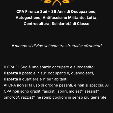
CPA Firenze Sud – 36 Anni di Occupazione,
Autogestione, Antifascismo Militante, Lotta,
Controcultura, Solidarietà di Classe
Il mondo si divide soltanto tra sfruttati e sfruttatori
Il CPA Fi-Sud è uno spazio occupato e autogestito:
rispetta
il posto e l* su* occupanti e, quando esci,
rispetta
il quartiere e l* su* abitanti.
Al CPA
non
si fa uso di droghe pesanti, e
non
si spaccia. Al
CPA
non
sono graditi fascisti, sbirri, molest*, sessist*,
omofob*, razzist*, né rompicoglioni in senso più generale.