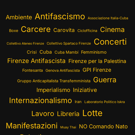
Antifascismo
Ambiente
Associazione Italia-Cuba
Carcere
Cinema
Carovita
Boxe
Ciclofficina
Concerti
Collettivo Spartaco Firenze
Collettivo Ateneo Firenze
Cuba
Crisi
Femminismo
Cuba Mambí
Firenze Antifascista
Firenze per la Palestina
GPI Firenze
Fontesanta
Genova Antifascista
Guerra
Gruppo Anticapitalista Transfemminista
Imperialismo
Iniziative
Internazionalismo
Iran
Laboratorio Politico Iskra
Lotte
Lavoro
Libreria
Manifestazioni
NO Comando Nato
Muay Thai