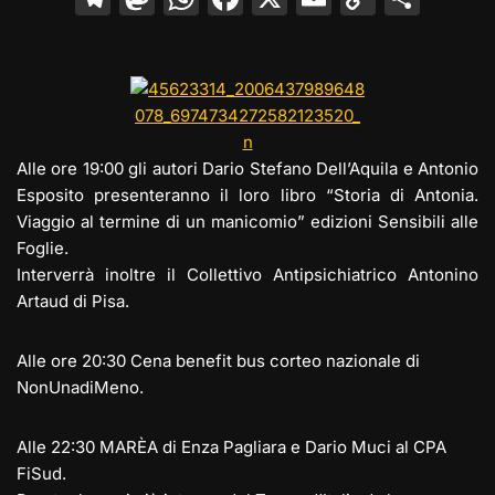
el
a
h
a
m
o
o
e
st
at
c
ai
p
n
gr
o
s
e
l
y
di
a
d
A
b
Li
vi
m
o
p
o
n
di
Alle ore 19:00 gli autori Dario Stefano Dell’Aquila e Antonio
Esposito presenteranno il loro libro “Storia di Antonia.
n
p
o
k
Viaggio al termine di un manicomio” edizioni Sensibili alle
k
Foglie.
Interverrà inoltre il Collettivo Antipsichiatrico Antonino
Artaud di Pisa.
Alle ore 20:30 Cena benefit bus corteo nazionale di
NonUnadiMeno.
Alle 22:30 MARÈA di Enza Pagliara e Dario Muci al CPA
FiSud.