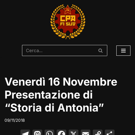
Vai
al
contenuto
Venerdì 16 Novembre
Presentazione di
“Storia di Antonia”
09/11/2018
T
M
W
F
X
E
C
C