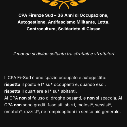
CPA Firenze Sud – 36 Anni di Occupazione,
Autogestione, Antifascismo Militante, Lotta,
Controcultura, Solidarietà di Classe
Il mondo si divide soltanto tra sfruttati e sfruttatori
Il CPA Fi-Sud è uno spazio occupato e autogestito:
rispetta
il posto e l* su* occupanti e, quando esci,
rispetta
il quartiere e l* su* abitanti.
Al CPA
non
si fa uso di droghe pesanti, e
non
si spaccia. Al
CPA
non
sono graditi fascisti, sbirri, molest*, sessist*,
omofob*, razzist*, né rompicoglioni in senso più generale.