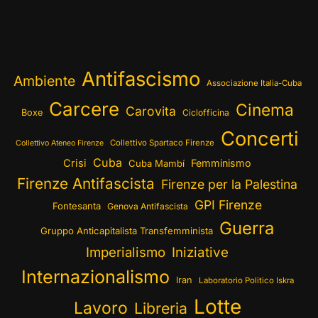
Antifascismo
Ambiente
Associazione Italia-Cuba
Carcere
Cinema
Carovita
Boxe
Ciclofficina
Concerti
Collettivo Spartaco Firenze
Collettivo Ateneo Firenze
Cuba
Crisi
Femminismo
Cuba Mambí
Firenze Antifascista
Firenze per la Palestina
GPI Firenze
Fontesanta
Genova Antifascista
Guerra
Gruppo Anticapitalista Transfemminista
Imperialismo
Iniziative
Internazionalismo
Iran
Laboratorio Politico Iskra
Lotte
Lavoro
Libreria