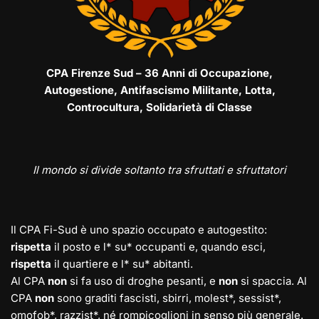
CPA Firenze Sud – 36 Anni di Occupazione,
Autogestione, Antifascismo Militante, Lotta,
Controcultura, Solidarietà di Classe
Il mondo si divide soltanto tra sfruttati e sfruttatori
Il CPA Fi-Sud è uno spazio occupato e autogestito:
rispetta
il posto e l* su* occupanti e, quando esci,
rispetta
il quartiere e l* su* abitanti.
Al CPA
non
si fa uso di droghe pesanti, e
non
si spaccia. Al
CPA
non
sono graditi fascisti, sbirri, molest*, sessist*,
omofob*, razzist*, né rompicoglioni in senso più generale.