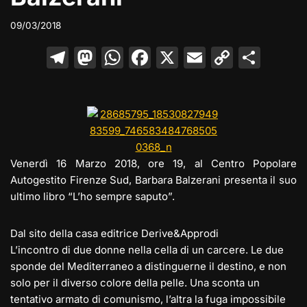
09/03/2018
T
M
W
F
X
E
C
C
el
a
h
a
m
o
o
e
st
at
c
ai
p
n
gr
o
s
e
l
y
di
a
d
A
b
Li
vi
m
o
p
o
n
di
Venerdì 16 Marzo 2018, ore 19, al Centro Popolare
Autogestito Firenze Sud, Barbara Balzerani presenta il suo
n
p
o
k
ultimo libro “L’ho sempre saputo”.
k
Dal sito della casa editrice Derive&Approdi
L’incontro di due donne nella cella di un carcere. Le due
sponde del Mediterraneo a distinguerne il destino, e non
solo per il diverso colore della pelle. Una sconta un
tentativo armato di comunismo, l’altra la fuga impossibile