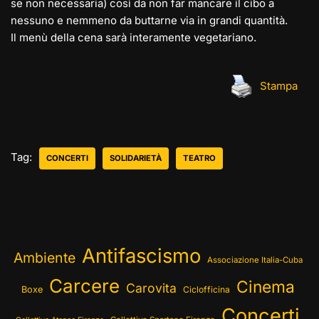
se non necessaria) così da non far mancare il cibo a
nessuno e nemmeno da buttarne via in grandi quantità.
Il menù della cena sarà interamente vegetariano.
Stampa
Tag:
CONCERTI
SOLIDARIETÀ
TEATRO
Antifascismo
Ambiente
Associazione Italia-Cuba
Carcere
Cinema
Carovita
Boxe
Ciclofficina
Concerti