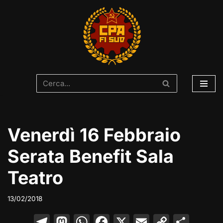
Vai
al
contenuto
Venerdì 16 Febbraio
Serata Benefit Sala
Teatro
13/02/2018
T
M
W
F
X
E
C
C