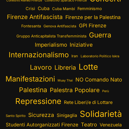
Collettivo Spartaco Firenze
Collettivo Ateneo Firenze
Cuba
Crisi
Femminismo
Cuba Mambí
Firenze Antifascista
Firenze per la Palestina
GPI Firenze
Fontesanta
Genova Antifascista
Guerra
Gruppo Anticapitalista Transfemminista
Imperialismo
Iniziative
Internazionalismo
Iran
Laboratorio Politico Iskra
Lotte
Lavoro
Libreria
Manifestazioni
NO Comando Nato
Muay Thai
Palestina
Palestra Popolare
Perù
Repressione
Rete Liberi/e di Lottare
Solidarietà
Sicurezza
Sinigaglia
Santo Spirito
Teatro
Studenti Autorganizzati Firenze
Venezuela