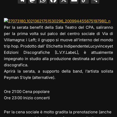
el
a
h
a
m
o
o
e
st
at
c
ai
p
n
gr
o
s
e
l
y
di
Per la serata benefit della Sala Teatro del CPA, saliranno
a
d
A
b
Li
vi
per la prima volta sul palco del centro sociale di Via di
m
o
p
o
n
di
Villamagna: i Left; il gruppo si muove all’interno del mondo
trip hop. Prodotto dall’ Etichetta IndipendenteLucyvinceyet
n
p
o
k
Edizioni Discografiche [L.V.Y.LabeL], è attualmente
k
impegnato in studio alla produzione destinata ad un’uscita
discografica.
Aprirà la serata, a supporto della band, l’artista solista
Peyman S’oyle (alternative).
Ore 21:00 Cena popolare
Ore 23:00 Inizio concerti
Per la cena sociale è molto gradita la prenotazione (anche