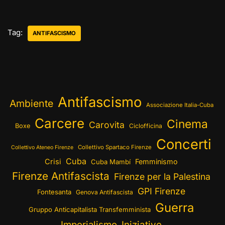
Tag:
ANTIFASCISMO
Antifascismo
Ambiente
Associazione Italia-Cuba
Carcere
Cinema
Carovita
Boxe
Ciclofficina
Concerti
Collettivo Spartaco Firenze
Collettivo Ateneo Firenze
Cuba
Crisi
Femminismo
Cuba Mambí
Firenze Antifascista
Firenze per la Palestina
GPI Firenze
Fontesanta
Genova Antifascista
Guerra
Gruppo Anticapitalista Transfemminista
Imperialismo
Iniziative