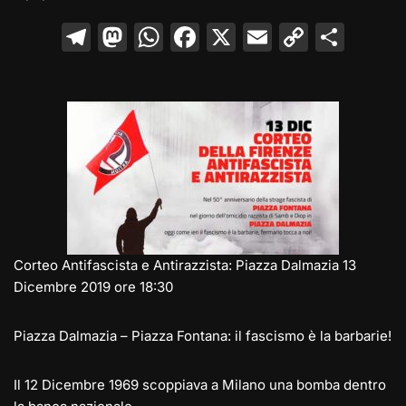
T
M
W
F
X
E
C
C
el
a
h
a
m
o
o
e
st
at
c
ai
p
n
gr
o
s
e
l
y
di
a
d
A
b
Li
vi
m
o
p
o
n
di
n
p
o
k
k
Corteo Antifascista e Antirazzista: Piazza Dalmazia 13
Dicembre 2019 ore 18:30
Piazza Dalmazia – Piazza Fontana: il fascismo è la barbarie!
Il 12 Dicembre 1969 scoppiava a Milano una bomba dentro