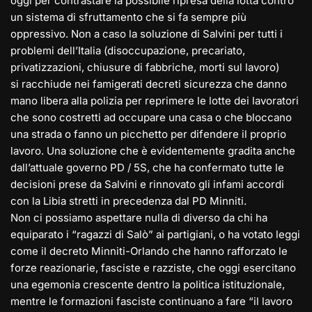
oggi per contrastare la possibile ripresa della lotta contro
un sistema di sfruttamento che si fa sempre più
oppressivo. Non a caso la soluzione di Salvini per tutti i
problemi dell’Italia (disoccupazione, precariato,
privatizzazioni, chiusure di fabbriche, morti sul lavoro)
si racchiude nei famigerati decreti sicurezza che danno
mano libera alla polizia per reprimere le lotte dei lavoratori
che sono costretti ad occupare una casa o che bloccano
una strada o fanno un picchetto per difendere il proprio
lavoro. Una soluzione che è evidentemente gradita anche
dall’attuale governo PD / 5S, che ha confermato tutte le
decisioni prese da Salvini e rinnovato gli infami accordi
con la Libia stretti in precedenza dal PD Minniti.
Non ci possiamo aspettare nulla di diverso da chi ha
equiparato i “ragazzi di Salò” ai partigiani, o ha votato leggi
come il decreto Minniti-Orlando che hanno rafforzato le
forze reazionarie, fasciste e razziste, che oggi esercitano
una egemonia crescente dentro la politica istituzionale,
mentre le formazioni fasciste continuano a fare “il lavoro