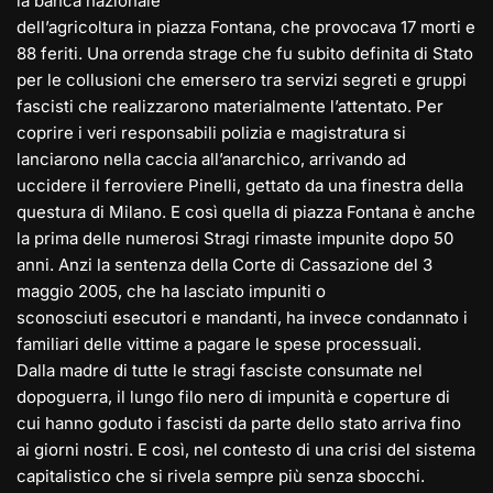
la banca nazionale
dell’agricoltura in piazza Fontana, che provocava 17 morti e
88 feriti. Una orrenda strage che fu subito definita di Stato
per le collusioni che emersero tra servizi segreti e gruppi
fascisti che realizzarono materialmente l’attentato. Per
coprire i veri responsabili polizia e magistratura si
lanciarono nella caccia all’anarchico, arrivando ad
uccidere il ferroviere Pinelli, gettato da una finestra della
questura di Milano. E così quella di piazza Fontana è anche
la prima delle numerosi Stragi rimaste impunite dopo 50
anni. Anzi la sentenza della Corte di Cassazione del 3
maggio 2005, che ha lasciato impuniti o
sconosciuti esecutori e mandanti, ha invece condannato i
familiari delle vittime a pagare le spese processuali.
Dalla madre di tutte le stragi fasciste consumate nel
dopoguerra, il lungo filo nero di impunità e coperture di
cui hanno goduto i fascisti da parte dello stato arriva fino
ai giorni nostri. E così, nel contesto di una crisi del sistema
capitalistico che si rivela sempre più senza sbocchi.