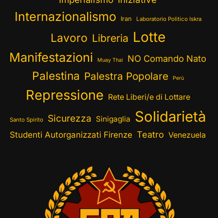
Internazionalismo
Iran
Laboratorio Politico Iskra
Lotte
Lavoro
Libreria
Manifestazioni
NO Comando Nato
Muay Thai
Palestina
Palestra Popolare
Perù
Repressione
Rete Liberi/e di Lottare
Solidarietà
Sicurezza
Sinigaglia
Santo Spirito
Teatro
Studenti Autorganizzati Firenze
Venezuela