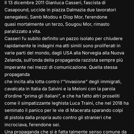
Il 13 dicembre 2011 Gianluca Casseri, fascista di
Casapound, uccide in piazza Dalmazia due lavoratori
senegalesi, Samb Modou e Diop Mor, ferendone
quasi mortalmente un terzo, Sougou Mor, rimasto
paralizzato a vita.
Casseri fu subito definito un pazzo isolato per chiudere
rapidamente le indagini ma atti simili sono proliferati in
varie parti del mondo, dagli USA alla Norvegia alla Nuova
Zelanda, sull’onda della propaganda razzista sempre più
imperante nei mezzi di comunicazione. Quella stessa
propaganda
che incita alla lotta contro l’“invasione” degli immigrati,
cavalcata in Italia da Salvini e la Meloni con la parola
d’ordine “prima gli italiani”, e che ha fatto altri proseliti
come il simpatizzante leghista Luca Traini, che nel 2018 ha
seminato il panico per le vie di Macerata sparando colpi
di pistola dalla propria auto contro gli stranieri che
incrociava, ferendone sei.
Una propaganda che si è fatta talmente senso comune da