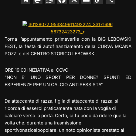
el
a
h
a
m
o
o
e
st
at
c
ai
p
n
gr
o
s
e
l
y
di
a
d
A
b
Li
vi
Torna l’appuntamento primaverile con la BIG LEBOWSKI
m
o
p
o
n
di
FEST, la festa di autofinanziamento della CURVA MOANA
POZZI e del CENTRO STORICO LEBOWSKI.
n
p
o
k
k
ORE 19:00 INIZIATIVA al COVO:
“NON E’ UNO SPORT PER DONNE? SPUNTI ED
ESPERIENZE PER UN CALCIO ANTISESSISTA”
Da attaccante di razza, figlia di attaccante di razza, si
ricorda di esserci praticamente nata con la voglia di
calciare verso la porta. Certo, ci fu poco da ridere quella
volta che, durante una trasmissione
sportivonazioalpopolare, un noto opinionista prestato al