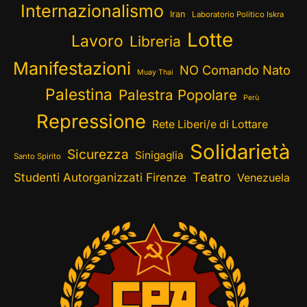
Internazionalismo
Iran
Laboratorio Politico Iskra
Lotte
Lavoro
Libreria
Manifestazioni
NO Comando Nato
Muay Thai
Palestina
Palestra Popolare
Perù
Repressione
Rete Liberi/e di Lottare
Solidarietà
Sicurezza
Sinigaglia
Santo Spirito
Teatro
Studenti Autorganizzati Firenze
Venezuela