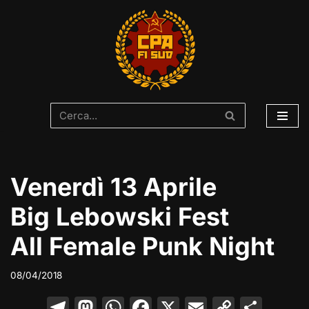
Vai
al
contenuto
Venerdì 13 Aprile
Big Lebowski Fest
All Female Punk Night
08/04/2018
T
M
W
F
X
E
C
C