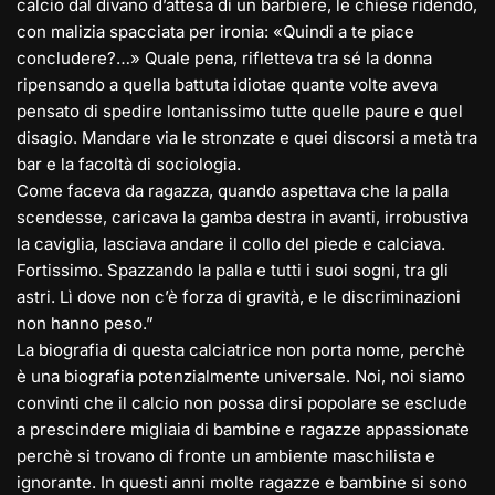
calcio dal divano d’attesa di un barbiere, le chiese ridendo,
con malizia spacciata per ironia: «Quindi a te piace
concludere?…» Quale pena, rifletteva tra sé la donna
ripensando a quella battuta idi
otae quante volte aveva
pensato di spedire lontanissimo tutte quelle paure e quel
disagio. Mandare via le stronzate e quei discorsi a metà tra
bar e la facoltà di sociologia.
Come faceva da ragazza, quando aspettava che la palla
scendesse, caricava la gamba destra in avanti, irrobustiva
la caviglia, lasciava andare il collo del piede e calciava.
Fortissimo. Spazzando la palla e tutti i suoi sogni, tra gli
astri. Lì dove non c’è forza di gravità, e le discriminazioni
non hanno peso.”
La biografia di questa calciatrice non porta nome, perchè
è una biografia potenzialmente universale. Noi, noi siamo
convinti che il calcio non possa dirsi popolare se esclude
a prescindere migliaia di bambine e ragazze appassionate
perchè si trovano di fronte un ambiente maschilista e
ignorante. In questi anni molte ragazze e bambine si sono