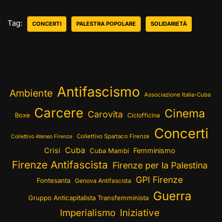
Tag:
CONCERTI
PALESTRA POPOLARE
SOLIDARIETÀ
Antifascismo
Ambiente
Associazione Italia-Cuba
Carcere
Cinema
Carovita
Boxe
Ciclofficina
Concerti
Collettivo Spartaco Firenze
Collettivo Ateneo Firenze
Cuba
Crisi
Femminismo
Cuba Mambí
Firenze Antifascista
Firenze per la Palestina
GPI Firenze
Fontesanta
Genova Antifascista
Guerra
Gruppo Anticapitalista Transfemminista
Imperialismo
Iniziative