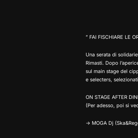
” FAI FISCHIARE LE 
Una serata di solidari
Rimasti. Dopo l’apericen
sul main stage del cipp
e selecters, selezionat
ON STAGE AFTER DIN
(Per adesso, poi si ved
-> MOGA Dj (Ska&Reg