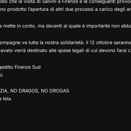
to che la visita di Salvini a Firenze e le conseguenti provoc
o prodotto l’apertura di altri due processi a carico degli anti
a mette in conto, ma davanti al quale è importante non abba
mpagne va tutta la nostra solidarietà: il 12 ottobre sarann
icavato verrà destinato alle spese legali di cui devono farsi c
estito Firenze Sud
ki
CIZIA, NO DRAGOS, NO DROGAS
 tela.