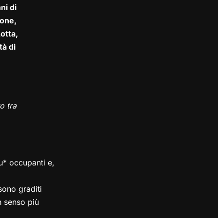
ni di
one,
otta,
tà di
o tra
su* occupanti e,
ono graditi
in senso più