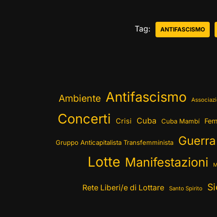
Tag:
ANTIFASCISMO
Antifascismo
Ambiente
Associazi
Concerti
Cuba
Crisi
Fem
Cuba Mambí
Guerra
Gruppo Anticapitalista Transfemminista
Lotte
Manifestazioni
M
Si
Rete Liberi/e di Lottare
Santo Spirito