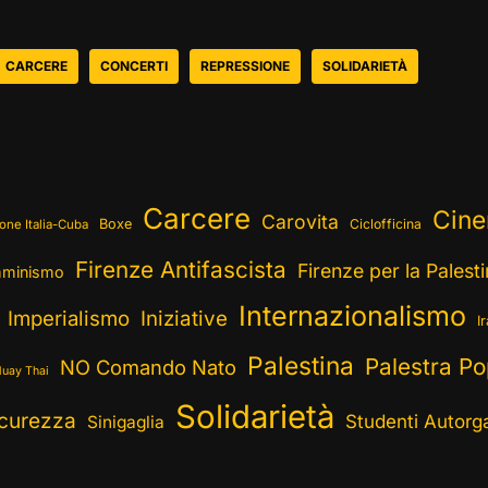
CARCERE
CONCERTI
REPRESSIONE
SOLIDARIETÀ
Carcere
Cin
Carovita
Boxe
Ciclofficina
one Italia-Cuba
Firenze Antifascista
Firenze per la Palest
minismo
Internazionalismo
Imperialismo
Iniziative
I
Palestina
Palestra Po
NO Comando Nato
uay Thai
Solidarietà
curezza
Studenti Autorga
Sinigaglia