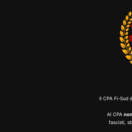
Il CPA Fi-Sud 
Al CPA
no
fascisti, s