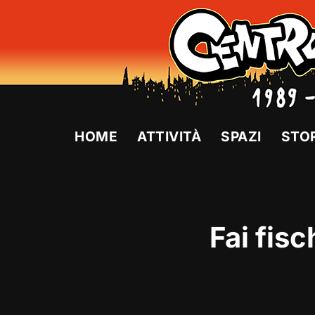
Vai
al
contenuto
HOME
ATTIVITÀ
SPAZI
STO
Fai fisc