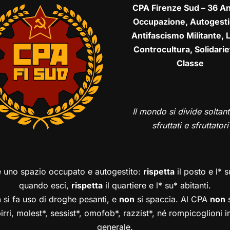
CPA Firenze Sud – 36 An
Occupazione, Autogesti
Antifascismo Militante, L
Controcultura, Solidarie
Classe
Il mondo si divide soltant
sfruttati e sfruttatori
è uno spazio occupato e autogestito:
rispetta
il posto e l* 
quando esci,
rispetta
il quartiere e l* su* abitanti.
n
si fa uso di droghe pesanti, e
non
si spaccia. Al CPA
non
s
birri, molest*, sessist*, omofob*, razzist*, né rompicoglioni 
generale.