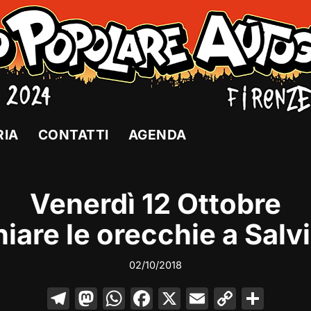
RIA
CONTATTI
AGENDA
Venerdì 12 Ottobre
hiare le orecchie a Salv
02/10/2018
T
M
W
F
X
E
C
C