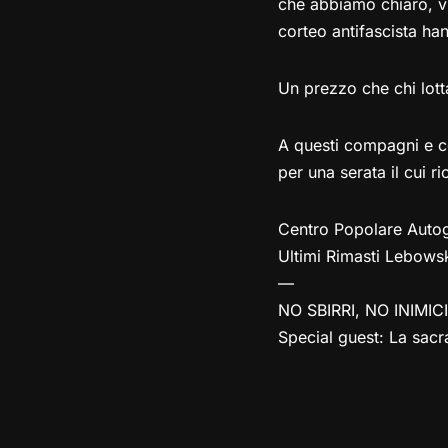
che abbiamo chiaro, vis
corteo antifascista hann
Un prezzo che chi lott
A questi compagni e co
per una serata il cui r
Centro Popolare Autog
Ultimi Rimasti Lebows
—
NO SBIRRI, NO INIMI
Special guest: La sacra