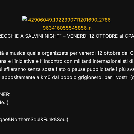
el
a
h
a
m
o
o
e
st
at
c
ai
p
n
gr
o
s
e
l
y
di
a
d
A
b
Li
vi
ORECCHIE A SALVINI NIGHT” – VENERDì 12 OTTOBRE al CPA
m
o
p
o
n
di
n
p
o
k
età e musica quella organizzata per venerdì 12 ottobre dal C
k
a e l’iniziativa e l’ Incontro con militanti internazionalisti d
i sfileranno senza soste fiato o pause pubblicitarie i più sva
i appositamente a km0 dal popolo grigionero, per i vostri (di
NER:
e..)
gae&NorthernSoul&Funk&Soul)