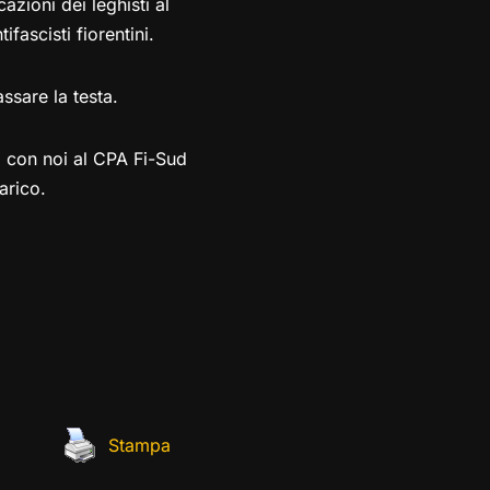
azioni dei leghisti al
fascisti fiorentini.
ssare la testa.
o con noi al CPA Fi-Sud
arico.
Stampa