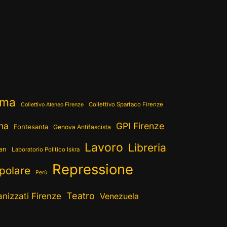
ema
Collettivo Spartaco Firenze
Collettivo Ateneo Firenze
ina
GPI Firenze
Fontesanta
Genova Antifascista
Lavoro
Libreria
ran
Laboratorio Politico Iskra
Repressione
polare
Perù
Teatro
nizzati Firenze
Venezuela