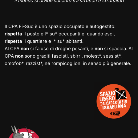
Il mondo si divide soltanto tra sfruttati e sfruttatori
Il CPA Fi-Sud è uno spazio occupato e autogestito:
rispetta
il posto e l* su* occupanti e, quando esci,
rispetta
il quartiere e l* su* abitanti.
Al CPA
non
si fa uso di droghe pesanti, e
non
si spaccia. Al
CPA
non
sono graditi fascisti, sbirri, molest*, sessist*,
omofob*, razzist*, né rompicoglioni in senso più generale.