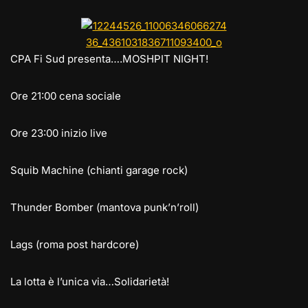
e
st
at
c
ai
p
n
gr
o
s
e
l
y
di
a
d
A
b
Li
vi
CPA Fi Sud presenta….MOSHPIT NIGHT!
m
o
p
o
n
di
n
p
o
k
Ore 21:00 cena sociale
k
Ore 23:00 inizio live
Squib Machine (chianti garage rock)
Thunder Bomber (mantova punk’n’roll)
Lags (roma post hardcore)
La lotta è l’unica via…Solidarietà!