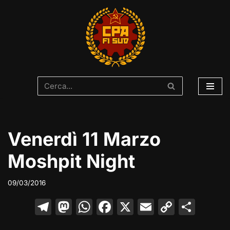
Vai
al
contenuto
Venerdì 11 Marzo
Moshpit Night
09/03/2016
T
M
W
F
X
E
C
C
el
a
h
a
m
o
o