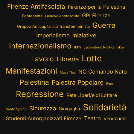
Firenze Antifascista
Firenze per la Palestina
GPI Firenze
Fontesanta
Genova Antifascista
Guerra
Gruppo Anticapitalista Transfemminista
Imperialismo
Iniziative
Internazionalismo
Iran
Laboratorio Politico Iskra
Lotte
Lavoro
Libreria
Manifestazioni
NO Comando Nato
Muay Thai
Palestina
Palestra Popolare
Perù
Repressione
Rete Liberi/e di Lottare
Solidarietà
Sicurezza
Sinigaglia
Santo Spirito
Teatro
Studenti Autorganizzati Firenze
Venezuela