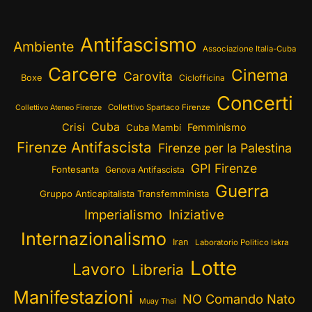
Antifascismo
Ambiente
Associazione Italia-Cuba
Carcere
Cinema
Carovita
Boxe
Ciclofficina
Concerti
Collettivo Spartaco Firenze
Collettivo Ateneo Firenze
Cuba
Crisi
Femminismo
Cuba Mambí
Firenze Antifascista
Firenze per la Palestina
GPI Firenze
Fontesanta
Genova Antifascista
Guerra
Gruppo Anticapitalista Transfemminista
Imperialismo
Iniziative
Internazionalismo
Iran
Laboratorio Politico Iskra
Lotte
Lavoro
Libreria
Manifestazioni
NO Comando Nato
Muay Thai