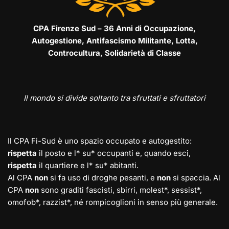
CPA Firenze Sud – 36 Anni di Occupazione,
Autogestione, Antifascismo Militante, Lotta,
Controcultura, Solidarietà di Classe
Il mondo si divide soltanto tra sfruttati e sfruttatori
Il CPA Fi-Sud è uno spazio occupato e autogestito:
rispetta
il posto e l* su* occupanti e, quando esci,
rispetta
il quartiere e l* su* abitanti.
Al CPA
non
si fa uso di droghe pesanti, e
non
si spaccia. Al
CPA
non
sono graditi fascisti, sbirri, molest*, sessist*,
omofob*, razzist*, né rompicoglioni in senso più generale.