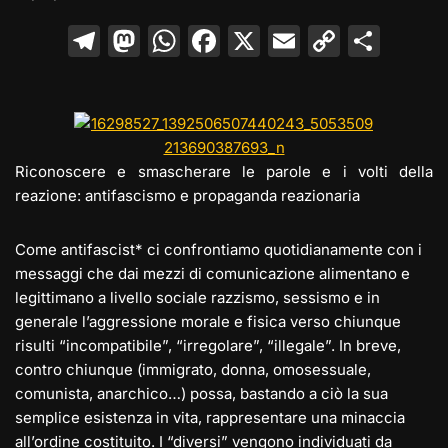
T
M
W
F
X
E
C
C
el
a
h
a
m
o
o
e
st
at
c
ai
p
n
gr
o
s
e
l
y
di
a
d
A
b
Li
vi
Riconoscere e smascherare le parole e i volti della
m
o
p
o
n
di
reazione: antifascismo e propaganda reazionaria
n
p
o
k
Come antifascist* ci confrontiamo quotidianamente con i
k
messaggi che dai mezzi di comunicazione alimentano e
legittimano a livello sociale razzismo, sessismo e in
generale l’aggressione morale e fisica verso chiunque
risulti “incompatibile”, “irregolare”, “illegale”. In breve,
contro chiunque (immigrato, donna, omosessuale,
comunista, anarchico…) possa, bastando a ciò la sua
semplice esistenza in vita, rappresentare una minaccia
all’ordine costituito. I “diversi” vengono individuati da