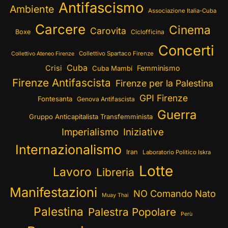
Antifascismo
Ambiente
Associazione Italia-Cuba
Carcere
Cinema
Carovita
Boxe
Ciclofficina
Concerti
Collettivo Spartaco Firenze
Collettivo Ateneo Firenze
Cuba
Crisi
Femminismo
Cuba Mambí
Firenze Antifascista
Firenze per la Palestina
GPI Firenze
Fontesanta
Genova Antifascista
Guerra
Gruppo Anticapitalista Transfemminista
Imperialismo
Iniziative
Internazionalismo
Iran
Laboratorio Politico Iskra
Lotte
Lavoro
Libreria
Manifestazioni
NO Comando Nato
Muay Thai
Palestina
Palestra Popolare
Perù