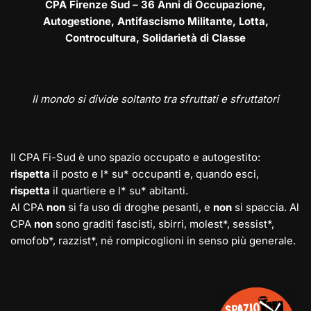
CPA Firenze Sud – 36 Anni di Occupazione,
Autogestione, Antifascismo Militante, Lotta,
Controcultura, Solidarietà di Classe
Il mondo si divide soltanto tra sfruttati e sfruttatori
Il CPA Fi-Sud è uno spazio occupato e autogestito:
rispetta
il posto e l* su* occupanti e, quando esci,
rispetta
il quartiere e l* su* abitanti.
Al CPA
non
si fa uso di droghe pesanti, e
non
si spaccia. Al
CPA
non
sono graditi fascisti, sbirri, molest*, sessist*,
omofob*, razzist*, né rompicoglioni in senso più generale.