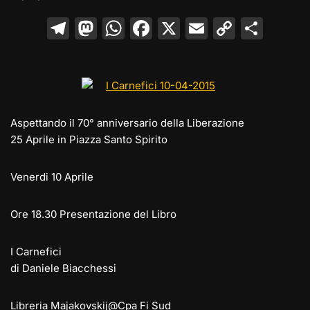
T
M
W
F
X
E
C
C
el
a
h
a
m
o
o
e
st
at
c
ai
p
n
gr
o
s
e
l
y
di
a
d
A
b
Li
vi
Aspettando il 70° anniversario della Liberazione
m
o
p
o
n
di
25 Aprile in Piazza Santo Spirito
n
p
o
k
k
Venerdi 10 Aprile
Ore 18.30 Presentazione del Libro
I Carnefici
di Daniele Biacchessi
Libreria Majakovskij@Cpa Fi Sud