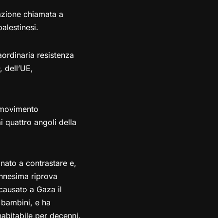
azione chiamata a
alestinesi.
aordinaria resistenza
, dell’UE,
 movimento
i quattro angoli della
onato a contrastare e,
nnesima riprova
causato a Gaza il
 bambini, e ha
nabitabile per decenni.