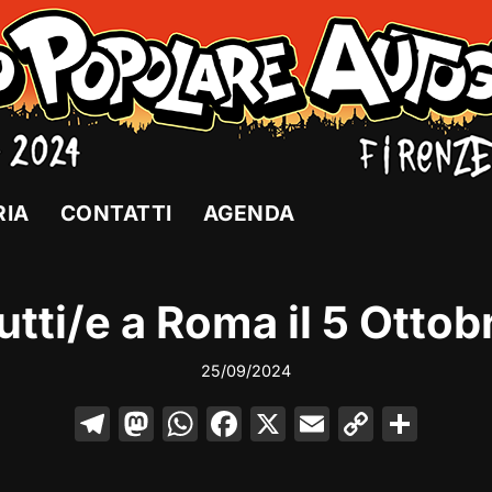
RIA
CONTATTI
AGENDA
utti/e a Roma il 5 Ottob
25/09/2024
T
M
W
F
X
E
C
C
el
a
h
a
m
o
o