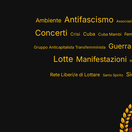
Antifascismo
Ambiente
Associazi
Concerti
Cuba
Crisi
Fem
Cuba Mambí
Guerra
Gruppo Anticapitalista Transfemminista
Lotte
Manifestazioni
M
Si
Rete Liberi/e di Lottare
Santo Spirito