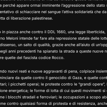
 perché appare ormai imminente l’aggressione dello stato s
 tentativo di schiacciare nel sangue l’attiva solidarietà che 
otta di liberazione palestinese.
 in piazza anche contro il DDL 1660, una legge liberticida, 
rno Meloni intende far fare alla repressione statale delle lott
dissenso, un salto di qualità, grazie anche all’aiuto di un’o
 negli anni precedenti ha spianato la strada a queste nuove
re quelle del fascista codice Rocco.
ndo nuovi reati e nuove aggravanti di pena, colpisce insiem
minciare da quelle contro il genocidio di Gaza, e quelle cont
ari; i picchetti operai; le proteste contro le “grandi opere”, 
ione energetica; le forme di lotta di cui questi movimenti s
me i blocchi stradali e ferroviari; le occupazioni a scopo abit
me contro qualsiasi forma di protesta e di resistenza, anche