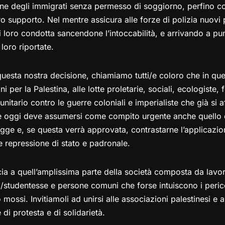
ione degli immigrati senza permesso di soggiorno, perfino co
oro supporto. Nel mentre assicura alle forze di polizia nuovi p
si loro condotta sancendone l’intoccabilità, e arrivando a p
 loro riportate.
uesta nostra decisione, chiamiamo tutti/e coloro che in que
i per la Palestina, alle lotte proletarie, sociali, ecologiste, 
tario contro le guerre coloniali e imperialiste che già si a
e oggi deve assumersi come compito urgente anche quello 
egge e, se questa verrà approvata, contrastarne l’applicazi
e repressione di stato e padronale.
ia a quell’amplissima parte della società composta da lavora
i/studentesse e persone comuni che forse intuiscono i perico
ossi. Invitiamoli ad unirsi alle associazioni palestinesi e a
di protesta e di solidarietà.