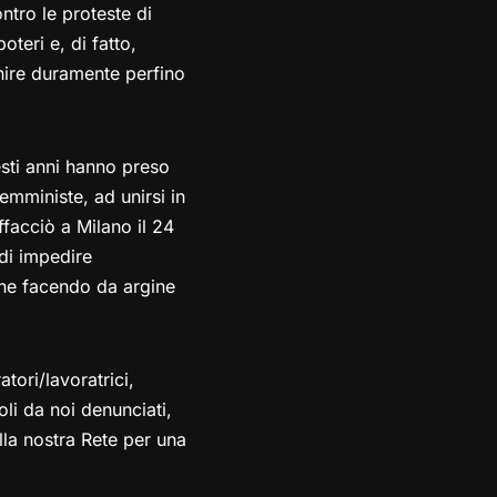
ntro le proteste di
oteri e, di fatto,
unire duramente perfino
sti anni hanno preso
femministe, ad unirsi in
ffacciò a Milano il 24
di impedire
one facendo da argine
tori/lavoratrici,
li da noi denunciati,
lla nostra Rete per una