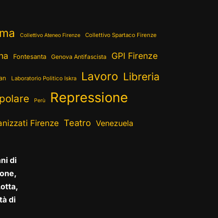
ema
Collettivo Spartaco Firenze
Collettivo Ateneo Firenze
ina
GPI Firenze
Fontesanta
Genova Antifascista
Lavoro
Libreria
ran
Laboratorio Politico Iskra
Repressione
polare
Perù
Teatro
nizzati Firenze
Venezuela
ni di
one,
otta,
tà di