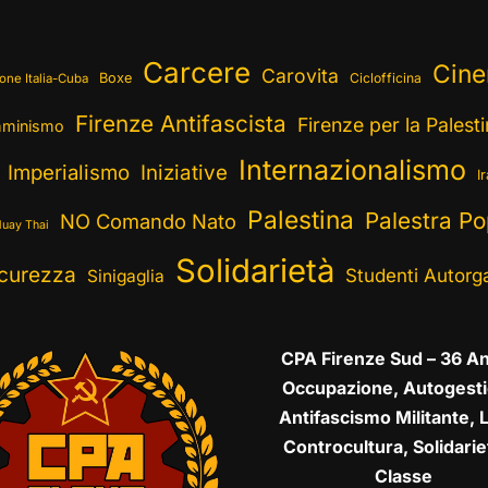
Carcere
Cin
Carovita
Boxe
Ciclofficina
one Italia-Cuba
Firenze Antifascista
Firenze per la Palest
minismo
Internazionalismo
Imperialismo
Iniziative
I
Palestina
Palestra Po
NO Comando Nato
uay Thai
Solidarietà
curezza
Studenti Autorga
Sinigaglia
CPA Firenze Sud – 36 An
Occupazione, Autogesti
Antifascismo Militante, L
Controcultura, Solidarie
Classe