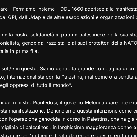
ttare – Fermiamo insieme il DDL 1660 aderisce alla manifest
dai GPI, dall’Udap e da altre associazioni e organizzazioni p
e la nostra solidarietà al popolo palestinese e alla sua str
lonialista, genocida, razzista, e ai suoi protettori della NATO
alia in prima fila.
soli/e in questo. Siamo dentro la grande compagnia di un
tto, internazionalista con la Palestina, mai come ora sentita a
egli oppressi di tutto il mondo”.
ni del ministro Piantedosi, il governo Meloni appare intenzi
esta manifestazione. Denunciamo questa intenzione come e
 con l’operazione genocida in corso in Palestina, che ha già 
migliaia di palestinesi, in larghissima maggioranza donne e
tazione dell’ambiente di vita da rendere questo territorio i