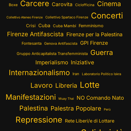
Carcere
Cinema
Carovita
Boxe
Ciclofficina
Concerti
Collettivo Spartaco Firenze
Collettivo Ateneo Firenze
Cuba
Crisi
Femminismo
Cuba Mambí
Firenze Antifascista
Firenze per la Palestina
GPI Firenze
Fontesanta
Genova Antifascista
Guerra
Gruppo Anticapitalista Transfemminista
Imperialismo
Iniziative
Internazionalismo
Iran
Laboratorio Politico Iskra
Lotte
Lavoro
Libreria
Manifestazioni
NO Comando Nato
Muay Thai
Palestina
Palestra Popolare
Perù
Repressione
Rete Liberi/e di Lottare