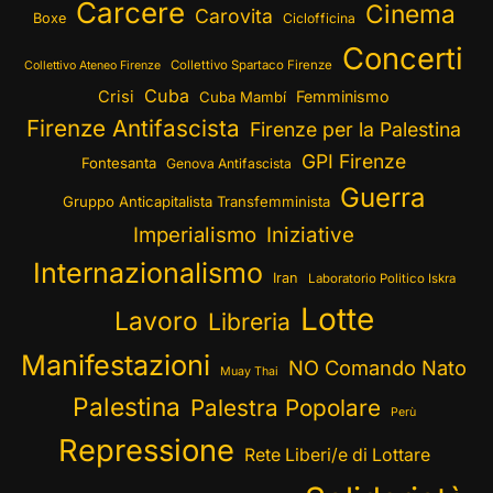
Carcere
Cinema
Carovita
Boxe
Ciclofficina
Concerti
Collettivo Spartaco Firenze
Collettivo Ateneo Firenze
Cuba
Crisi
Femminismo
Cuba Mambí
Firenze Antifascista
Firenze per la Palestina
GPI Firenze
Fontesanta
Genova Antifascista
Guerra
Gruppo Anticapitalista Transfemminista
Imperialismo
Iniziative
Internazionalismo
Iran
Laboratorio Politico Iskra
Lotte
Lavoro
Libreria
Manifestazioni
NO Comando Nato
Muay Thai
Palestina
Palestra Popolare
Perù
Repressione
Rete Liberi/e di Lottare