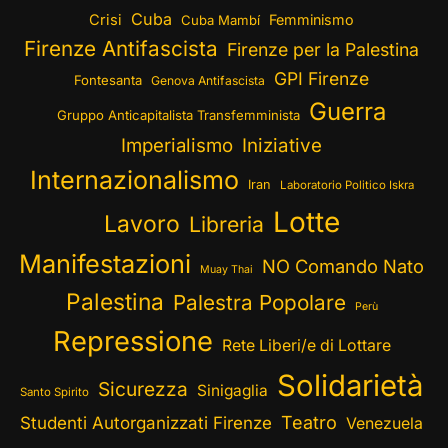
Cuba
Crisi
Femminismo
Cuba Mambí
Firenze Antifascista
Firenze per la Palestina
GPI Firenze
Fontesanta
Genova Antifascista
Guerra
Gruppo Anticapitalista Transfemminista
Imperialismo
Iniziative
Internazionalismo
Iran
Laboratorio Politico Iskra
Lotte
Lavoro
Libreria
Manifestazioni
NO Comando Nato
Muay Thai
Palestina
Palestra Popolare
Perù
Repressione
Rete Liberi/e di Lottare
Solidarietà
Sicurezza
Sinigaglia
Santo Spirito
Teatro
Studenti Autorganizzati Firenze
Venezuela