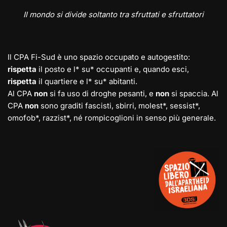
Il mondo si divide soltanto tra sfruttati e sfruttatori
Il CPA Fi-Sud è uno spazio occupato e autogestito:
rispetta
il posto e l* su* occupanti e, quando esci,
rispetta
il quartiere e l* su* abitanti.
Al CPA
non
si fa uso di droghe pesanti, e
non
si spaccia. Al
CPA
non
sono graditi fascisti, sbirri, molest*, sessist*,
omofob*, razzist*, né rompicoglioni in senso più generale.