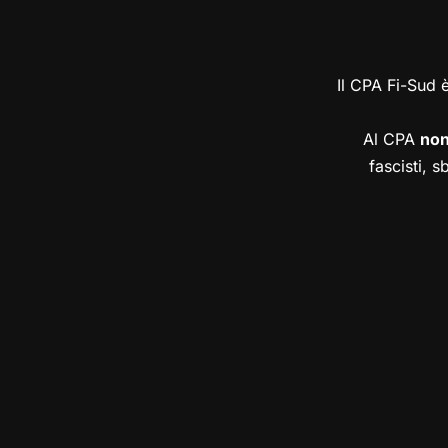
Il CPA Fi-Sud 
Al CPA
no
fascisti, s