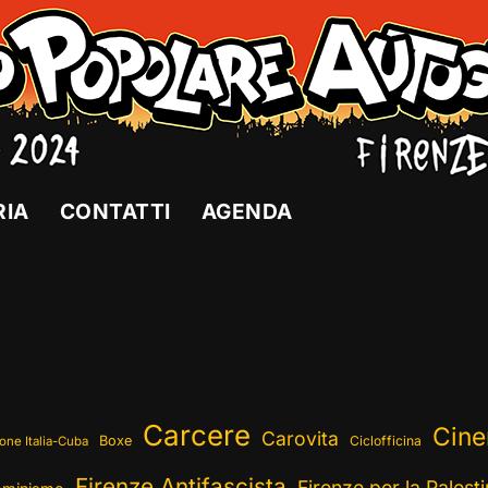
RIA
CONTATTI
AGENDA
Carcere
Cin
Carovita
Boxe
Ciclofficina
one Italia-Cuba
Firenze Antifascista
Firenze per la Palest