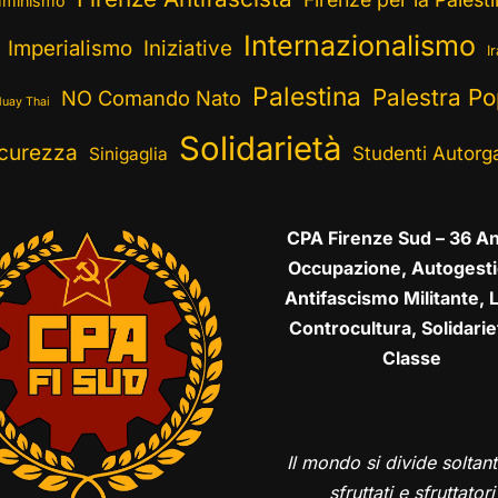
minismo
Internazionalismo
Imperialismo
Iniziative
I
Palestina
Palestra Po
NO Comando Nato
uay Thai
Solidarietà
curezza
Studenti Autorga
Sinigaglia
CPA Firenze Sud – 36 An
Occupazione, Autogesti
Antifascismo Militante, L
Controcultura, Solidarie
Classe
Il mondo si divide soltant
sfruttati e sfruttatori