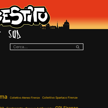
ema
Collettivo Spartaco Firenze
Collettivo Ateneo Firenze
ina
GPI Firenze