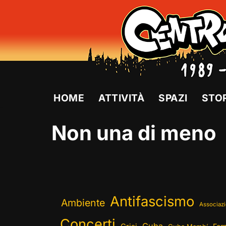
Vai
al
contenuto
HOME
ATTIVITÀ
SPAZI
STO
Non una di meno
Antifascismo
Ambiente
Associazi
Concerti