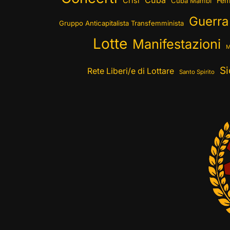
Cuba
Crisi
Fem
Cuba Mambí
Guerra
Gruppo Anticapitalista Transfemminista
Lotte
Manifestazioni
M
Si
Rete Liberi/e di Lottare
Santo Spirito