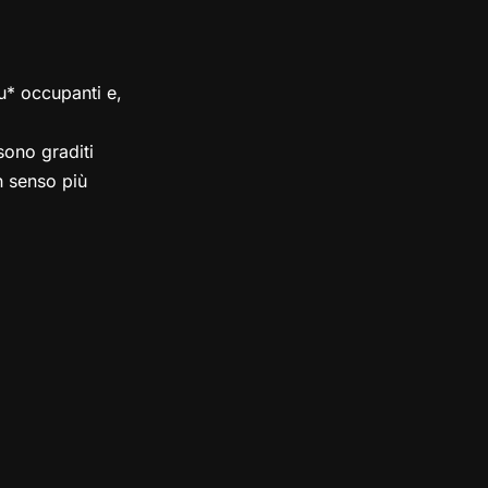
su* occupanti e,
ono graditi
in senso più