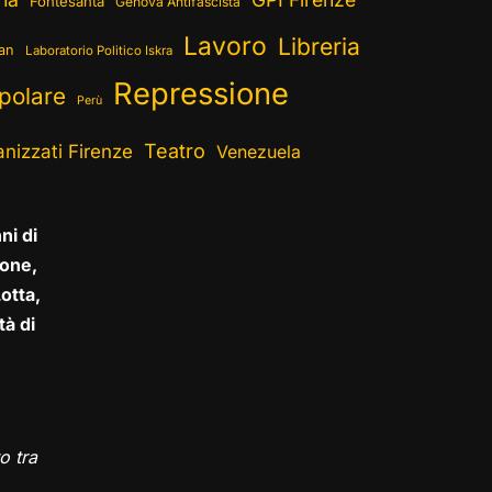
Fontesanta
Genova Antifascista
Lavoro
Libreria
ran
Laboratorio Politico Iskra
Repressione
polare
Perù
Teatro
nizzati Firenze
Venezuela
ni di
one,
otta,
tà di
o tra