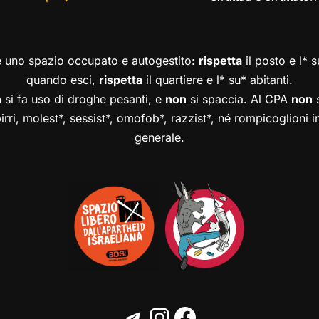
è uno spazio occupato e autogestito:
rispetta
il posto e l* 
quando esci,
rispetta
il quartiere e l* su* abitanti.
n
si fa uso di droghe pesanti, e
non
si spaccia. Al CPA
non
s
birri, molest*, sessist*, omofob*, razzist*, né rompicoglioni 
generale.