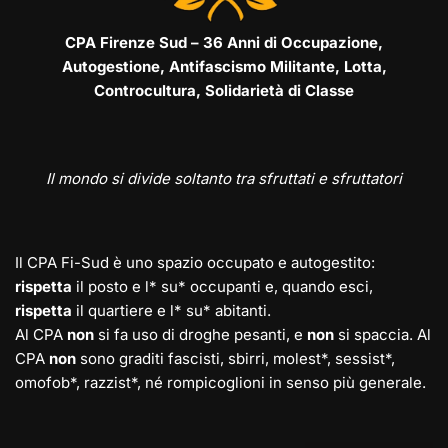
CPA Firenze Sud – 36 Anni di Occupazione,
Autogestione, Antifascismo Militante, Lotta,
Controcultura, Solidarietà di Classe
Il mondo si divide soltanto tra sfruttati e sfruttatori
Il CPA Fi-Sud è uno spazio occupato e autogestito:
rispetta
il posto e l* su* occupanti e, quando esci,
rispetta
il quartiere e l* su* abitanti.
Al CPA
non
si fa uso di droghe pesanti, e
non
si spaccia. Al
CPA
non
sono graditi fascisti, sbirri, molest*, sessist*,
omofob*, razzist*, né rompicoglioni in senso più generale.