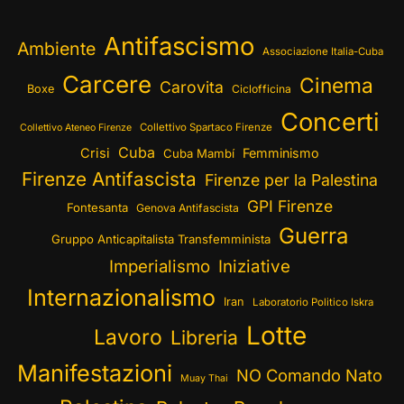
Antifascismo
Ambiente
Associazione Italia-Cuba
Carcere
Cinema
Carovita
Boxe
Ciclofficina
Concerti
Collettivo Spartaco Firenze
Collettivo Ateneo Firenze
Cuba
Crisi
Femminismo
Cuba Mambí
Firenze Antifascista
Firenze per la Palestina
GPI Firenze
Fontesanta
Genova Antifascista
Guerra
Gruppo Anticapitalista Transfemminista
Imperialismo
Iniziative
Internazionalismo
Iran
Laboratorio Politico Iskra
Lotte
Lavoro
Libreria
Manifestazioni
NO Comando Nato
Muay Thai