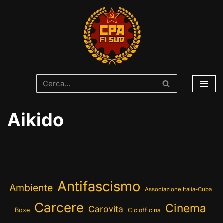
Vai
al
contenuto
Aikido
Antifascismo
Ambiente
Associazione Italia-Cuba
Carcere
Cinema
Carovita
Boxe
Ciclofficina