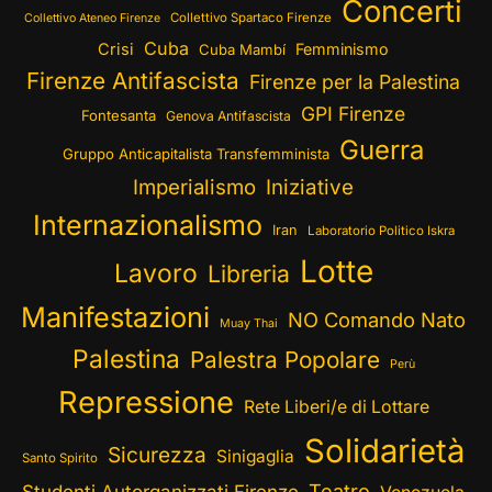
Concerti
Collettivo Spartaco Firenze
Collettivo Ateneo Firenze
Cuba
Crisi
Femminismo
Cuba Mambí
Firenze Antifascista
Firenze per la Palestina
GPI Firenze
Fontesanta
Genova Antifascista
Guerra
Gruppo Anticapitalista Transfemminista
Imperialismo
Iniziative
Internazionalismo
Iran
Laboratorio Politico Iskra
Lotte
Lavoro
Libreria
Manifestazioni
NO Comando Nato
Muay Thai
Palestina
Palestra Popolare
Perù
Repressione
Rete Liberi/e di Lottare
Solidarietà
Sicurezza
Sinigaglia
Santo Spirito
Teatro