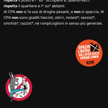
rispetta
il posto e l* su* occupanti e, quando esci,
rispetta
il quartiere e l* su* abitanti.
Al CPA
non
si fa uso di droghe pesanti, e
non
si spaccia. Al
CPA
non
sono graditi fascisti, sbirri, molest*, sessist*,
omofob*, razzist*, né rompicoglioni in senso più generale.