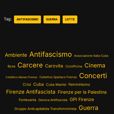
Tag:
ANTIFASCISMO
GUERRA
LOTTE
Antifascismo
Ambiente
Associazione Italia-Cuba
Carcere
Cinema
Carovita
Boxe
Ciclofficina
Concerti
Collettivo Spartaco Firenze
Collettivo Ateneo Firenze
Cuba
Crisi
Femminismo
Cuba Mambí
Firenze Antifascista
Firenze per la Palestina
GPI Firenze
Fontesanta
Genova Antifascista
Guerra
Gruppo Anticapitalista Transfemminista