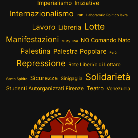
Imperialismo
Iniziative
Internazionalismo
Iran
Laboratorio Politico Iskra
Lotte
Lavoro
Libreria
Manifestazioni
NO Comando Nato
Muay Thai
Palestina
Palestra Popolare
Perù
Repressione
Rete Liberi/e di Lottare
Solidarietà
Sicurezza
Sinigaglia
Santo Spirito
Teatro
Studenti Autorganizzati Firenze
Venezuela