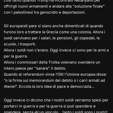
così tanto quando Trump ha incontrato Netanyahu per
offrirgli nuovi armamenti e andare alla “soluzione finale”
con i palestinesi tra genocidio e deportazioni.
Gli europeisti pare si siano anche dimenticati di quando
furono loro a trattare la Grecia come una colonia. Allora i
soldi servivano per i salari, le pensioni, gli ospedali, le
scuole, i trasporti.
Allora i soldi non c’erano. Oggi invece ci sono per le armi e
per la guerra.
Allora i commissari della Troika volevano svendere un
intero paese per “sanare” il debito.
Quando al referendum vinse l’OXI l’Unione europea disse:
“o la firma sul memorandum del debito o i carri armati ad
Atene!”. Eccola la loro idea di pace e democrazia…
Oggi invece ci dicono che i nostri soldi verranno spesi per
portarci in guerra e per la guerra si può spendere e
spandere, senza alcun vincolo… tanto i soldi sono i nostri!