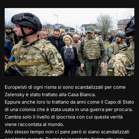
e
st
at
c
ai
p
n
gr
o
s
e
l
y
di
a
d
A
b
Li
vi
m
o
p
o
n
di
n
p
o
k
k
Europeisti di ogni risma si sono scandalizzati per come
Zelensky è stato trattato alla Casa Bianca.
Eppure anche loro lo trattano da anni come il Capo di Stato
di una colonia che è stata usata in una guerra per procura.
Cambia solo il livello di ipocrisia con cui questa verità
viene raccontata al mondo.
Allo stesso tempo non ci pare però si siano scandalizzati