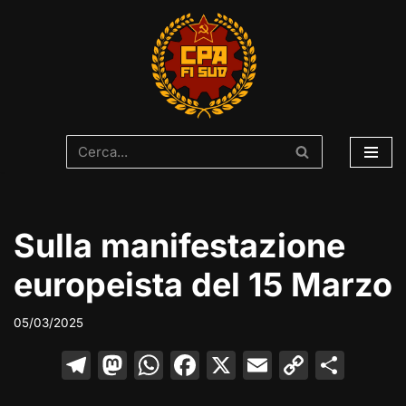
Vai
al
contenuto
Sulla manifestazione
europeista del 15 Marzo
05/03/2025
T
M
W
F
X
E
C
C
el
a
h
a
m
o
o