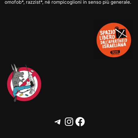
omofob*, razzist*, né rompicoglioni in senso più generale.