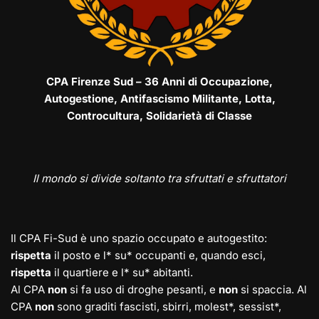
CPA Firenze Sud – 36 Anni di Occupazione,
Autogestione, Antifascismo Militante, Lotta,
Controcultura, Solidarietà di Classe
Il mondo si divide soltanto tra sfruttati e sfruttatori
Il CPA Fi-Sud è uno spazio occupato e autogestito:
rispetta
il posto e l* su* occupanti e, quando esci,
rispetta
il quartiere e l* su* abitanti.
Al CPA
non
si fa uso di droghe pesanti, e
non
si spaccia. Al
CPA
non
sono graditi fascisti, sbirri, molest*, sessist*,