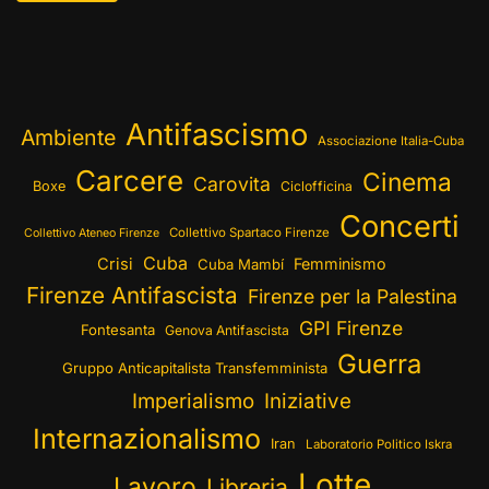
Antifascismo
Ambiente
Associazione Italia-Cuba
Carcere
Cinema
Carovita
Boxe
Ciclofficina
Concerti
Collettivo Spartaco Firenze
Collettivo Ateneo Firenze
Cuba
Crisi
Femminismo
Cuba Mambí
Firenze Antifascista
Firenze per la Palestina
GPI Firenze
Fontesanta
Genova Antifascista
Guerra
Gruppo Anticapitalista Transfemminista
Imperialismo
Iniziative
Internazionalismo
Iran
Laboratorio Politico Iskra
Lotte
Lavoro
Libreria