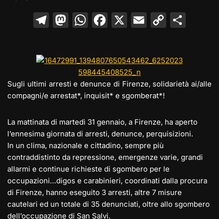
T
M
W
F
X
E
C
C
el
a
h
a
m
o
o
e
st
at
c
ai
p
n
gr
o
s
e
l
y
di
a
d
A
b
Li
vi
Sugli ultimi arresti e denunce di Firenze, solidarietà ai/alle
m
o
p
o
n
di
compagni/e arrestat*, inquisit* e sgomberat*!
n
p
o
k
La mattinata di martedì 31 gennaio, a Firenze, ha aperto
k
l’ennesima giornata di arresti, denunce, perquisizioni.
In un clima, nazionale e cittadino, sempre più
contraddistinto da repressione, emergenze varie, grandi
allarmi e continue richieste di sgombero per le
occupazioni…digos e car
abinieri, coordinati dalla procura
di Firenze, hanno eseguito 3 arresti, altre 7 misure
cautelari ed un totale di 35 denunciati, oltre allo sgombero
dell’occupazione di San Salvi.