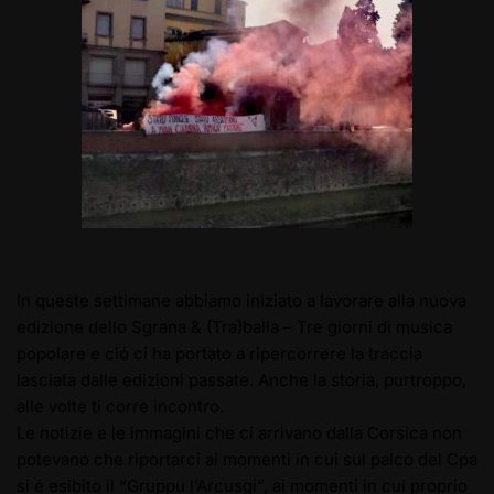
In queste settimane abbiamo iniziato a lavorare alla nuova
edizione dello
Sgrana & (Tra)balla – Tre giorni di musica
popolare
e ció ci ha portato a ripercorrere la traccia
lasciata dalle edizioni passate. Anche la storia, purtroppo,
alle volte ti corre incontro.
Le notizie e le immagini che ci arrivano dalla Corsica non
potevano che riportarci ai momenti in cui sul palco del Cpa
si é esibito il “Gruppu l’Arcusgi”, ai momenti in cui proprio