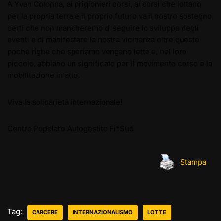
A Yvan Colonna, ai prigionieri corsi, ai corsi che lottano
per la propria terra e il proprio futuro va il nostro sostegno
certi che non mancheremo di seguire lo sviluppo degli
eventi e di manifestare la nostra vicinanza oltre queste
poche righe che speriamo vengano lette e, nel loro
piccolo, abbiano un significato per il movimento corso e la
mobilitazione in atto.
Viva la solidarietá internazionale!
Centro Popolare Autogestito Fi*Sud
Stampa
Tag:
CARCERE
INTERNAZIONALISMO
LOTTE