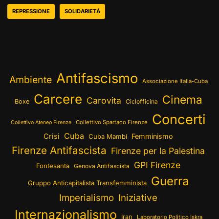
REPRESSIONE
SOLIDARIETÀ
Antifascismo
Ambiente
Associazione Italia-Cuba
Carcere
Cinema
Carovita
Boxe
Ciclofficina
Concerti
Collettivo Spartaco Firenze
Collettivo Ateneo Firenze
Cuba
Crisi
Femminismo
Cuba Mambí
Firenze Antifascista
Firenze per la Palestina
GPI Firenze
Fontesanta
Genova Antifascista
Guerra
Gruppo Anticapitalista Transfemminista
Imperialismo
Iniziative
Internazionalismo
Iran
Laboratorio Politico Iskra