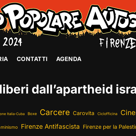
RIA
CONTATTI
AGENDA
liberi dall’apartheid isr
Carcere
Cin
Carovita
Boxe
Ciclofficina
one Italia-Cuba
Firenze Antifascista
Firenze per la Palest
minismo