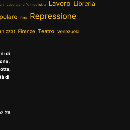
Lavoro
Libreria
ran
Laboratorio Politico Iskra
Repressione
polare
Perù
Teatro
nizzati Firenze
Venezuela
ni di
one,
otta,
tà di
o tra