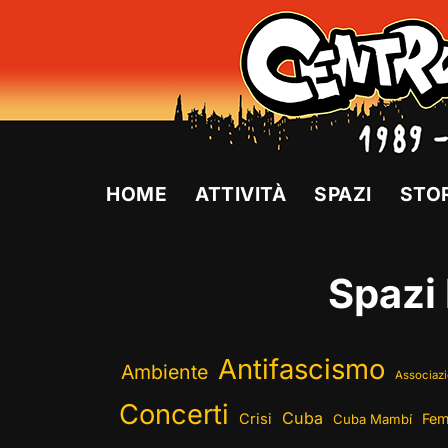
Vai
al
contenuto
HOME
ATTIVITÀ
SPAZI
STO
Spazi 
Antifascismo
Ambiente
Associazi
Concerti
Cuba
Crisi
Fem
Cuba Mambí