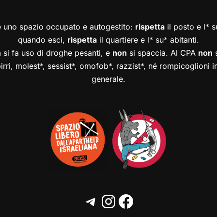
è uno spazio occupato e autogestito:
rispetta
il posto e l* 
quando esci,
rispetta
il quartiere e l* su* abitanti.
n
si fa uso di droghe pesanti, e
non
si spaccia. Al CPA
non
s
birri, molest*, sessist*, omofob*, razzist*, né rompicoglioni 
generale.