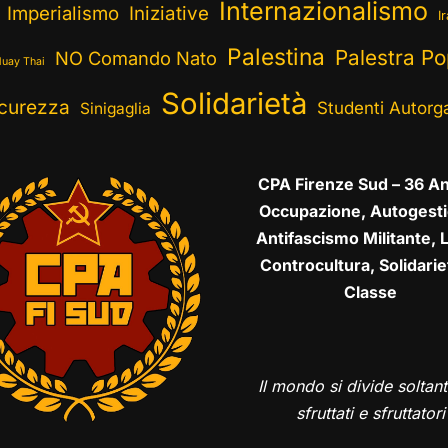
Internazionalismo
Imperialismo
Iniziative
I
Palestina
Palestra Po
NO Comando Nato
uay Thai
Solidarietà
curezza
Studenti Autorga
Sinigaglia
CPA Firenze Sud – 36 An
Occupazione, Autogesti
Antifascismo Militante, L
Controcultura, Solidarie
Classe
Il mondo si divide soltant
sfruttati e sfruttatori