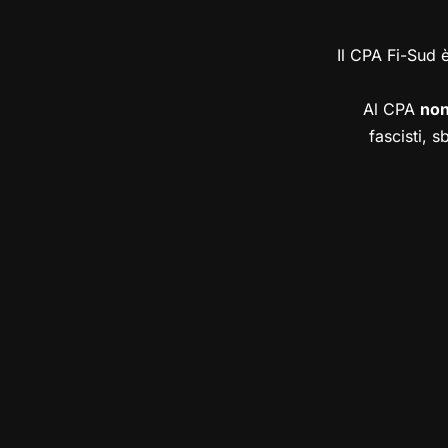
Il CPA Fi-Sud 
Al CPA
no
fascisti, s