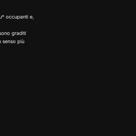
su* occupanti e,
ono graditi
in senso più