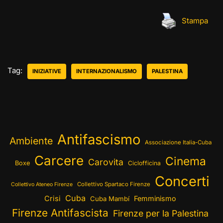
Stampa
Tag:
INIZIATIVE
INTERNAZIONALISMO
PALESTINA
Antifascismo
Ambiente
Associazione Italia-Cuba
Carcere
Cinema
Carovita
Boxe
Ciclofficina
Concerti
Collettivo Spartaco Firenze
Collettivo Ateneo Firenze
Cuba
Crisi
Femminismo
Cuba Mambí
Firenze Antifascista
Firenze per la Palestina