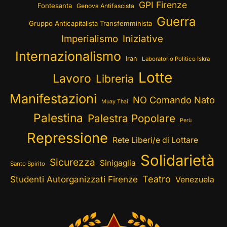
GPI Firenze
Fontesanta
Genova Antifascista
Guerra
Gruppo Anticapitalista Transfemminista
Imperialismo
Iniziative
Internazionalismo
Iran
Laboratorio Politico Iskra
Lotte
Lavoro
Libreria
Manifestazioni
NO Comando Nato
Muay Thai
Palestina
Palestra Popolare
Perù
Repressione
Rete Liberi/e di Lottare
Solidarietà
Sicurezza
Sinigaglia
Santo Spirito
Teatro
Studenti Autorganizzati Firenze
Venezuela