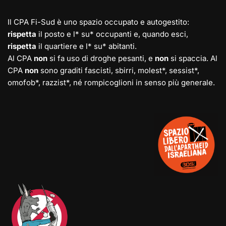
Il CPA Fi-Sud è uno spazio occupato e autogestito:
rispetta
il posto e l* su* occupanti e, quando esci,
rispetta
il quartiere e l* su* abitanti.
Al CPA
non
si fa uso di droghe pesanti, e
non
si spaccia. Al
CPA
non
sono graditi fascisti, sbirri, molest*, sessist*,
omofob*, razzist*, né rompicoglioni in senso più generale.