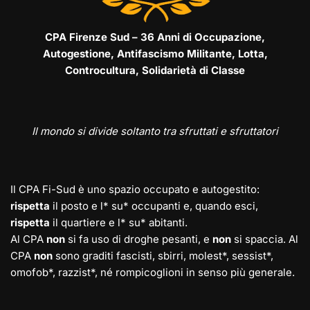
CPA Firenze Sud – 36 Anni di Occupazione,
Autogestione, Antifascismo Militante, Lotta,
Controcultura, Solidarietà di Classe
Il mondo si divide soltanto tra sfruttati e sfruttatori
Il CPA Fi-Sud è uno spazio occupato e autogestito:
rispetta
il posto e l* su* occupanti e, quando esci,
rispetta
il quartiere e l* su* abitanti.
Al CPA
non
si fa uso di droghe pesanti, e
non
si spaccia. Al
CPA
non
sono graditi fascisti, sbirri, molest*, sessist*,
omofob*, razzist*, né rompicoglioni in senso più generale.