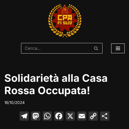
Vai
al
contenuto
Solidarietà alla Casa
Rossa Occupata!
16/10/2024
T
M
W
F
X
E
C
C
el
a
h
a
m
o
o