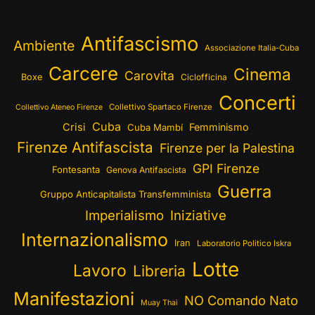
Antifascismo
Ambiente
Associazione Italia-Cuba
Carcere
Cinema
Carovita
Boxe
Ciclofficina
Concerti
Collettivo Spartaco Firenze
Collettivo Ateneo Firenze
Cuba
Crisi
Femminismo
Cuba Mambí
Firenze Antifascista
Firenze per la Palestina
GPI Firenze
Fontesanta
Genova Antifascista
Guerra
Gruppo Anticapitalista Transfemminista
Imperialismo
Iniziative
Internazionalismo
Iran
Laboratorio Politico Iskra
Lotte
Lavoro
Libreria
Manifestazioni
NO Comando Nato
Muay Thai