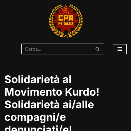
Vai
al
contenuto
Solidarietà al
Movimento Kurdo!
Solidarietà ai/alle
compagni/e
denunciati/e!