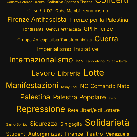
Concerti
Collettivo Spartaco Firenze
Collettivo Ateneo Firenze
Cuba
Crisi
Femminismo
Cuba Mambí
Firenze Antifascista
Firenze per la Palestina
GPI Firenze
Fontesanta
Genova Antifascista
Guerra
Gruppo Anticapitalista Transfemminista
Imperialismo
Iniziative
Internazionalismo
Iran
Laboratorio Politico Iskra
Lotte
Lavoro
Libreria
Manifestazioni
NO Comando Nato
Muay Thai
Palestina
Palestra Popolare
Perù
Repressione
Rete Liberi/e di Lottare
Solidarietà
Sicurezza
Sinigaglia
Santo Spirito
Teatro
Studenti Autorganizzati Firenze
Venezuela