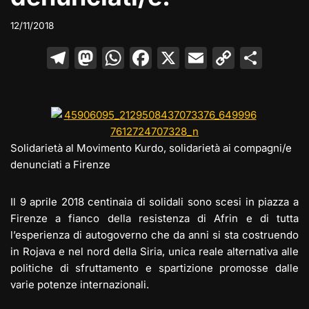
12/11/2018
T
M
W
F
X
E
C
C
el
a
h
a
m
o
o
e
st
at
c
ai
p
n
gr
o
s
e
l
y
di
a
d
A
b
Li
vi
Solidarietà al Movimento Kurdo, solidarietà ai compagni/e
m
o
p
o
n
di
denunciati a Firenze
n
p
o
k
Il 9 aprile 2018 centinaia di solidali sono scesi in piazza a
k
Firenze a fianco della resistenza di Afrin e di tutta
l’esperienza di autogoverno che da anni si sta costruendo
in Rojava e nel nord della Siria, unica reale alternativa alle
politiche di sfruttamento e spartizione promosse dalle
varie potenze internazionali.