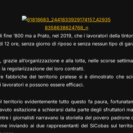
el
a
h
a
m
o
o
e
st
at
c
ai
p
n
gr
o
s
e
l
y
di
a
d
A
b
Li
vi
 fine ‘800 ma a Prato, nel 2019, che i lavoratori della tinto
m
o
p
o
n
di
 di 12 ore, senza giorno di riposo e senza nessun tipo di gar
n
p
o
k
k
 grazie all’organizzazione e alla lotta, nelle scorse setti
 la regolarizzazione dei loro contratti.
e fabbriche del territorio pratese si è dimostrato che sc
 lavoratori e possono essere efficaci.
l territorio evidentemente tutto questo fa paura, fortunata
avuto esitazione a schierarsi dalla parte degli sfruttatori m
ntre i giornalisti narravano la storiella del povero padrone
ome inviando ai due rappresentanti del SiCobas sul territo