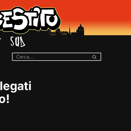
legati
o!