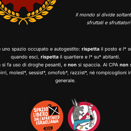
Il mondo si divide soltant
sfruttati e sfruttatori
è uno spazio occupato e autogestito:
rispetta
il posto e l* 
quando esci,
rispetta
il quartiere e l* su* abitanti.
n
si fa uso di droghe pesanti, e
non
si spaccia. Al CPA
non
s
birri, molest*, sessist*, omofob*, razzist*, né rompicoglioni 
generale.