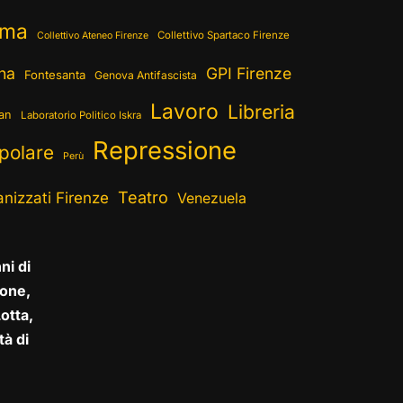
ema
Collettivo Spartaco Firenze
Collettivo Ateneo Firenze
ina
GPI Firenze
Fontesanta
Genova Antifascista
Lavoro
Libreria
ran
Laboratorio Politico Iskra
Repressione
polare
Perù
Teatro
nizzati Firenze
Venezuela
ni di
one,
otta,
tà di