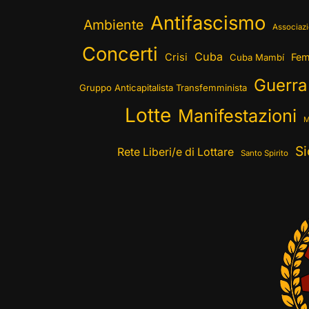
Antifascismo
Ambiente
Associazi
Concerti
Cuba
Crisi
Fem
Cuba Mambí
Guerra
Gruppo Anticapitalista Transfemminista
Lotte
Manifestazioni
M
Si
Rete Liberi/e di Lottare
Santo Spirito