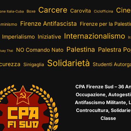
Carcere
Cin
Carovita
Boxe
Ciclofficina
one Italia-Cuba
Firenze Antifascista
Firenze per la Palest
minismo
Internazionalismo
Imperialismo
Iniziative
I
Palestina
Palestra Po
NO Comando Nato
uay Thai
Solidarietà
curezza
Studenti Autorga
Sinigaglia
CPA Firenze Sud – 36 An
Occupazione, Autogesti
Antifascismo Militante, L
Controcultura, Solidarie
Classe