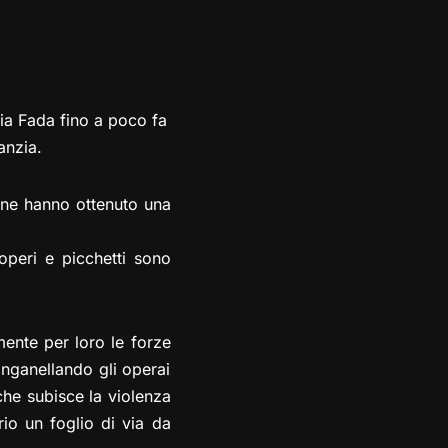
ria Fada fino a poco fa
anzia.
mane hanno ottenuto una
ioperi e picchetti sono
mente per loro le forze
anganellando gli operai
 che subisce la violenza
rio un foglio di via da