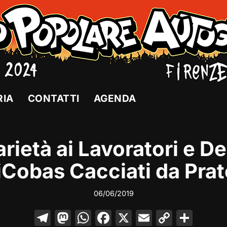
RIA
CONTATTI
AGENDA
arietà ai Lavoratori e De
iCobas Cacciati da Prat
06/06/2019
T
M
W
F
X
E
C
C