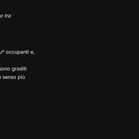
o tra
su* occupanti e,
ono graditi
in senso più