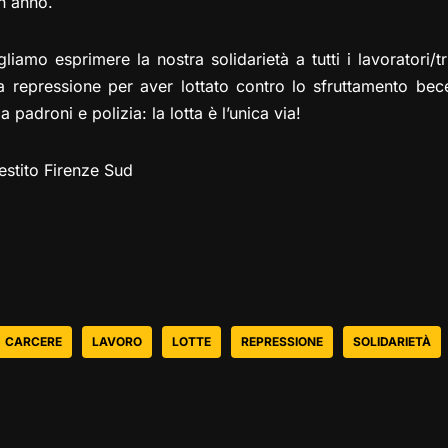
un anno.
mo esprimere la nostra solidarietà a tutti i lavoratori/tri
a repressione per aver lottato contro lo sfruttamento bec
a padroni e polizia: la lotta è l’unica via!
stito Firenze Sud
CARCERE
LAVORO
LOTTE
REPRESSIONE
SOLIDARIETÀ