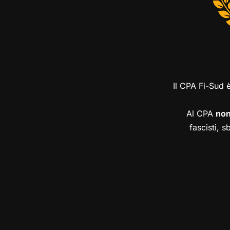
Il CPA Fi-Sud 
Al CPA
no
fascisti, s