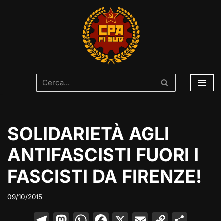
Vai
al
contenuto
SOLIDARIETÀ AGLI
ANTIFASCISTI FUORI I
FASCISTI DA FIRENZE!
09/10/2015
T
M
W
F
X
E
C
C