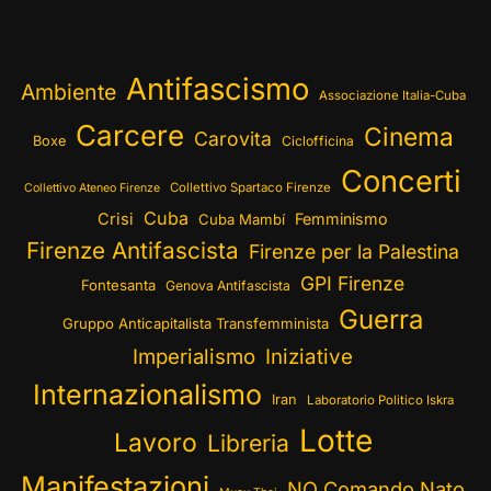
Antifascismo
Ambiente
Associazione Italia-Cuba
Carcere
Cinema
Carovita
Boxe
Ciclofficina
Concerti
Collettivo Spartaco Firenze
Collettivo Ateneo Firenze
Cuba
Crisi
Femminismo
Cuba Mambí
Firenze Antifascista
Firenze per la Palestina
GPI Firenze
Fontesanta
Genova Antifascista
Guerra
Gruppo Anticapitalista Transfemminista
Imperialismo
Iniziative
Internazionalismo
Iran
Laboratorio Politico Iskra
Lotte
Lavoro
Libreria
Manifestazioni
NO Comando Nato