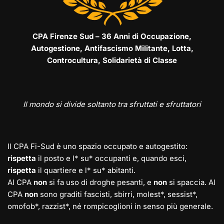
CPA Firenze Sud – 36 Anni di Occupazione,
Autogestione, Antifascismo Militante, Lotta,
Controcultura, Solidarietà di Classe
Il mondo si divide soltanto tra sfruttati e sfruttatori
Il CPA Fi-Sud è uno spazio occupato e autogestito:
rispetta
il posto e l* su* occupanti e, quando esci,
rispetta
il quartiere e l* su* abitanti.
Al CPA
non
si fa uso di droghe pesanti, e
non
si spaccia. Al
CPA
non
sono graditi fascisti, sbirri, molest*, sessist*,
omofob*, razzist*, né rompicoglioni in senso più generale.