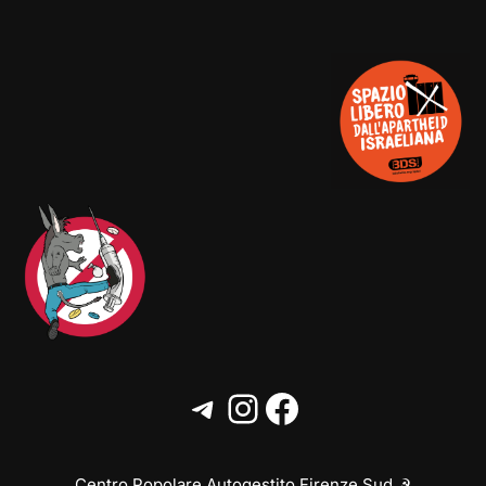
Centro Popolare Autogestito Firenze Sud ☭