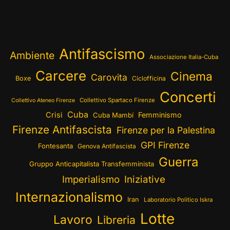
Antifascismo
Ambiente
Associazione Italia-Cuba
Carcere
Cinema
Carovita
Boxe
Ciclofficina
Concerti
Collettivo Spartaco Firenze
Collettivo Ateneo Firenze
Cuba
Crisi
Femminismo
Cuba Mambí
Firenze Antifascista
Firenze per la Palestina
GPI Firenze
Fontesanta
Genova Antifascista
Guerra
Gruppo Anticapitalista Transfemminista
Imperialismo
Iniziative
Internazionalismo
Iran
Laboratorio Politico Iskra
Lotte
Lavoro
Libreria