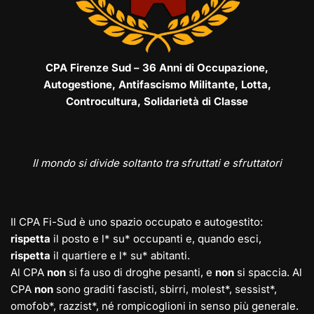
CPA Firenze Sud – 36 Anni di Occupazione,
Autogestione, Antifascismo Militante, Lotta,
Controcultura, Solidarietà di Classe
Il mondo si divide soltanto tra sfruttati e sfruttatori
Il CPA Fi-Sud è uno spazio occupato e autogestito:
rispetta
il posto e l* su* occupanti e, quando esci,
rispetta
il quartiere e l* su* abitanti.
Al CPA
non
si fa uso di droghe pesanti, e
non
si spaccia. Al
CPA
non
sono graditi fascisti, sbirri, molest*, sessist*,
omofob*, razzist*, né rompicoglioni in senso più generale.