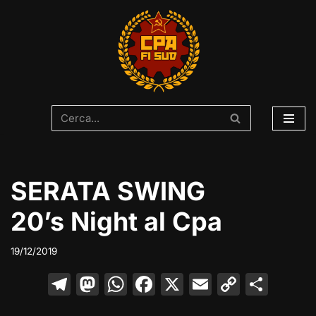
Vai
al
contenuto
SERATA SWING
20’s Night al Cpa
19/12/2019
T
M
W
F
X
E
C
C
el
a
h
a
m
o
o