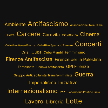
Antifascismo
Ambiente
Associazione Italia-Cuba
Carcere
Cinema
Carovita
Boxe
Ciclofficina
Concerti
Collettivo Spartaco Firenze
Collettivo Ateneo Firenze
Cuba
Crisi
Femminismo
Cuba Mambí
Firenze Antifascista
Firenze per la Palestina
GPI Firenze
Fontesanta
Genova Antifascista
Guerra
Gruppo Anticapitalista Transfemminista
Imperialismo
Iniziative
Internazionalismo
Iran
Laboratorio Politico Iskra
Lotte
Lavoro
Libreria