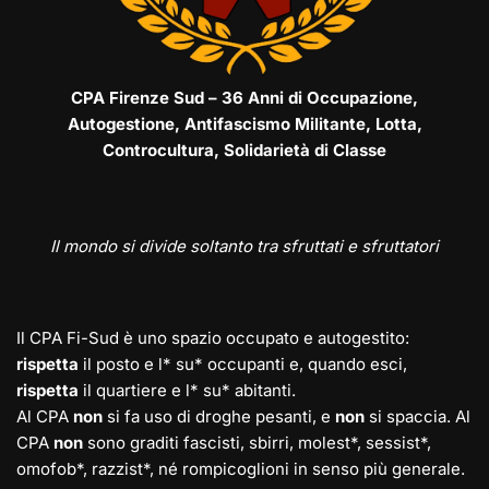
CPA Firenze Sud – 36 Anni di Occupazione,
Autogestione, Antifascismo Militante, Lotta,
Controcultura, Solidarietà di Classe
Il mondo si divide soltanto tra sfruttati e sfruttatori
Il CPA Fi-Sud è uno spazio occupato e autogestito:
rispetta
il posto e l* su* occupanti e, quando esci,
rispetta
il quartiere e l* su* abitanti.
Al CPA
non
si fa uso di droghe pesanti, e
non
si spaccia. Al
CPA
non
sono graditi fascisti, sbirri, molest*, sessist*,
omofob*, razzist*, né rompicoglioni in senso più generale.