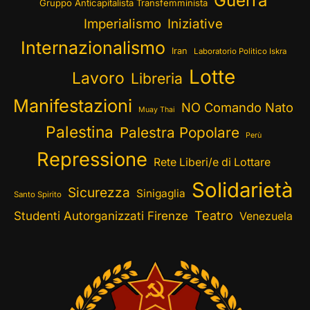
Guerra
Gruppo Anticapitalista Transfemminista
Imperialismo
Iniziative
Internazionalismo
Iran
Laboratorio Politico Iskra
Lotte
Lavoro
Libreria
Manifestazioni
NO Comando Nato
Muay Thai
Palestina
Palestra Popolare
Perù
Repressione
Rete Liberi/e di Lottare
Solidarietà
Sicurezza
Sinigaglia
Santo Spirito
Teatro
Studenti Autorganizzati Firenze
Venezuela