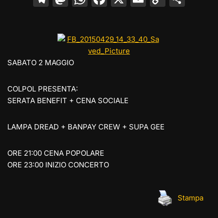
el
a
h
a
m
o
o
e
st
at
c
ai
p
n
gr
o
s
e
l
y
di
a
d
A
b
Li
vi
SABATO 2 MAGGIO
m
o
p
o
n
di
n
p
o
k
COLPOL PRESENTA:
SERATA BENEFIT + CENA SOCIALE
k
LAMPA DREAD + BANPAY CREW + SUPA GEE
ORE 21:00 CENA POPOLARE
ORE 23:00 INIZIO CONCERTO
Stampa