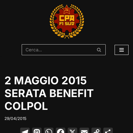
Vai
al
contenuto
2 MAGGIO 2015
SERATA BENEFIT
COLPOL
29/04/2015
T
M
W
F
X
E
C
C