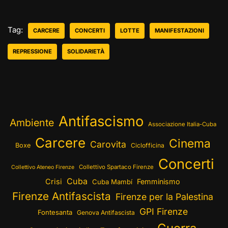
Tag:
CARCERE
CONCERTI
LOTTE
MANIFESTAZIONI
REPRESSIONE
SOLIDARIETÀ
Antifascismo
Ambiente
Associazione Italia-Cuba
Carcere
Cinema
Carovita
Boxe
Ciclofficina
Concerti
Collettivo Spartaco Firenze
Collettivo Ateneo Firenze
Cuba
Crisi
Femminismo
Cuba Mambí
Firenze Antifascista
Firenze per la Palestina
GPI Firenze
Fontesanta
Genova Antifascista