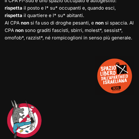
Il CPA Fi-Sud è uno spazio occupato e autogestito:
rispetta
il posto e l* su* occupanti e, quando esci,
rispetta
il quartiere e l* su* abitanti.
Al CPA
non
si fa uso di droghe pesanti, e
non
si spaccia. Al
CPA
non
sono graditi fascisti, sbirri, molest*, sessist*,
omofob*, razzist*, né rompicoglioni in senso più generale.