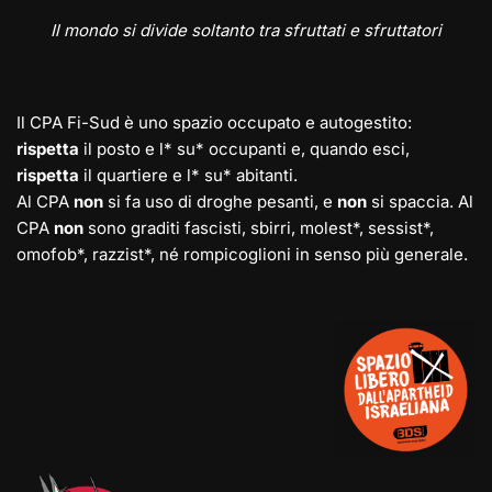
Il mondo si divide soltanto tra sfruttati e sfruttatori
Il CPA Fi-Sud è uno spazio occupato e autogestito:
rispetta
il posto e l* su* occupanti e, quando esci,
rispetta
il quartiere e l* su* abitanti.
Al CPA
non
si fa uso di droghe pesanti, e
non
si spaccia. Al
CPA
non
sono graditi fascisti, sbirri, molest*, sessist*,
omofob*, razzist*, né rompicoglioni in senso più generale.