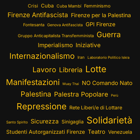
Cuba
Crisi
Femminismo
Cuba Mambí
Firenze Antifascista
Firenze per la Palestina
GPI Firenze
Fontesanta
Genova Antifascista
Guerra
Gruppo Anticapitalista Transfemminista
Imperialismo
Iniziative
Internazionalismo
Iran
Laboratorio Politico Iskra
Lotte
Lavoro
Libreria
Manifestazioni
NO Comando Nato
Muay Thai
Palestina
Palestra Popolare
Perù
Repressione
Rete Liberi/e di Lottare
Solidarietà
Sicurezza
Sinigaglia
Santo Spirito
Teatro
Studenti Autorganizzati Firenze
Venezuela