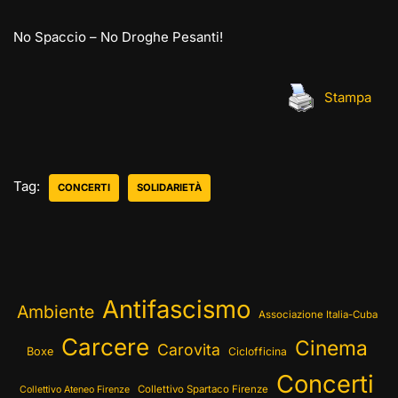
No Spaccio – No Droghe Pesanti!
Stampa
Tag:
CONCERTI
SOLIDARIETÀ
Antifascismo
Ambiente
Associazione Italia-Cuba
Carcere
Cinema
Carovita
Boxe
Ciclofficina
Concerti
Collettivo Spartaco Firenze
Collettivo Ateneo Firenze