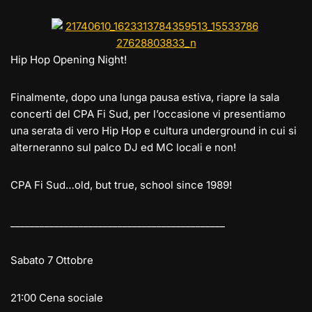
e
st
at
c
ai
p
n
gr
o
s
e
l
y
di
a
d
A
b
Li
vi
Hip Hop Opening Night!
m
o
p
o
n
di
n
p
o
k
Finalmente, dopo una lunga pausa estiva, riapre la sala
concerti del CPA Fi Sud, per l’occasione vi presentiamo
k
una serata di vero Hip Hop e cultura underground in cui si
alterneranno sul palco DJ ed MC locali e non!
CPA Fi Sud…old, but true, school since 1989!
__________________________
__________________
Sabato 7 Ottobre
21:00 Cena sociale