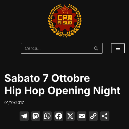
Vai
al
contenuto
Sabato 7 Ottobre
Hip Hop Opening Night
01/10/2017
T
M
W
F
X
E
C
C
el
a
h
a
m
o
o