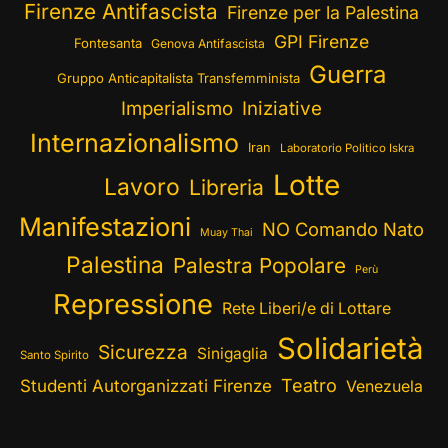
Firenze Antifascista
Firenze per la Palestina
GPI Firenze
Fontesanta
Genova Antifascista
Guerra
Gruppo Anticapitalista Transfemminista
Imperialismo
Iniziative
Internazionalismo
Iran
Laboratorio Politico Iskra
Lotte
Lavoro
Libreria
Manifestazioni
NO Comando Nato
Muay Thai
Palestina
Palestra Popolare
Perù
Repressione
Rete Liberi/e di Lottare
Solidarietà
Sicurezza
Sinigaglia
Santo Spirito
Teatro
Studenti Autorganizzati Firenze
Venezuela