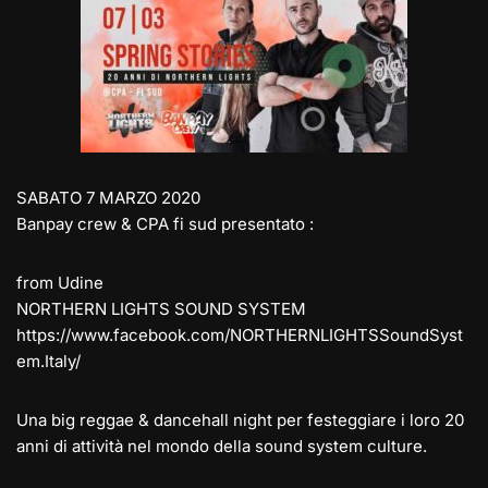
gr
o
s
e
l
y
di
a
d
A
b
Li
vi
m
o
p
o
n
di
n
p
o
k
k
SABATO 7 MARZO 2020
Banpay crew & CPA fi sud presentato :
from Udine
NORTHERN LIGHTS SOUND SYSTEM
https://www.facebook.com/NORTHERNLIGHTSSoundSyst
em.Italy/
Una big reggae & dancehall night per festeggiare i loro 20
anni di attività nel mondo della sound system culture.