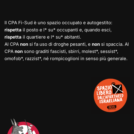
Il CPA Fi-Sud è uno spazio occupato e autogestito:
rispetta
il posto e l* su* occupanti e, quando esci,
rispetta
il quartiere e l* su* abitanti.
Al CPA
non
si fa uso di droghe pesanti, e
non
si spaccia. Al
CPA
non
sono graditi fascisti, sbirri, molest*, sessist*,
omofob*, razzist*, né rompicoglioni in senso più generale.