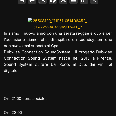
el
a
h
a
m
o
o
e
st
at
c
ai
p
n
gr
o
s
e
l
y
di
a
d
A
b
Li
vi
Iniziamo il nuovo anno con una serata reggae e dub e per
m
o
p
o
n
di
l’occasione siamo felici di ospitare un suondsystem che
non aveva mai suonato al Cpa!
n
p
o
k
Dubwise Connection SoundSystem – Il progetto Dubwise
k
Connection Sound System nasce nel 2015 a Firenze,
Sound System culture Dal Roots al Dub, dai vinili al
digitale.
__________________________
__________________
Ore 21:00 cena sociale.
Ore 23:00