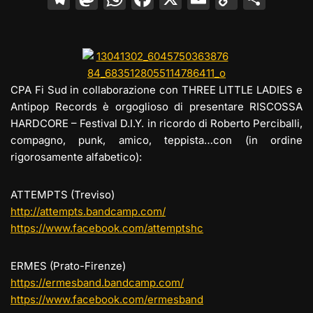
el
a
h
a
m
o
o
e
st
at
c
ai
p
n
gr
o
s
e
l
y
di
a
d
A
b
Li
vi
CPA Fi Sud in collaborazione con THREE LITTLE LADIES e
m
o
p
o
n
di
Antipop Records è orgoglioso di presentare RISCOSSA
HARDCORE – Festival D.I.Y. in ricordo di Roberto Perciballi,
n
p
o
k
compagno, punk, amico, teppista…con (in ordine
k
rigorosamente alfabetico):
ATTEMPTS (Treviso)
http://
attempts.bandcamp.com/
https://www.facebook.com/
attemptshc
ERMES (Prato-Firenze)
https://
ermesband.bandcamp.com/
https://www.facebook.com/
ermesband