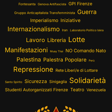
GPI Firenze
Fontesanta
Genova Antifascista
Guerra
Gruppo Anticapitalista Transfemminista
Imperialismo
Iniziative
Internazionalismo
Iran
Laboratorio Politico Iskra
Lotte
Lavoro
Libreria
Manifestazioni
NO Comando Nato
Muay Thai
Palestina
Palestra Popolare
Perù
Repressione
Rete Liberi/e di Lottare
Solidarietà
Sicurezza
Sinigaglia
Santo Spirito
Teatro
Studenti Autorganizzati Firenze
Venezuela