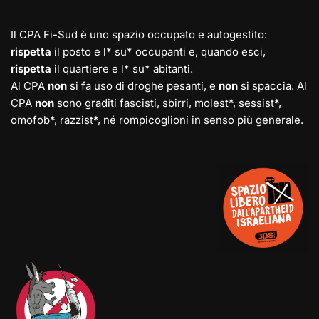
Il CPA Fi-Sud è uno spazio occupato e autogestito:
rispetta
il posto e l* su* occupanti e, quando esci,
rispetta
il quartiere e l* su* abitanti.
Al CPA
non
si fa uso di droghe pesanti, e
non
si spaccia. Al
CPA
non
sono graditi fascisti, sbirri, molest*, sessist*,
omofob*, razzist*, né rompicoglioni in senso più generale.