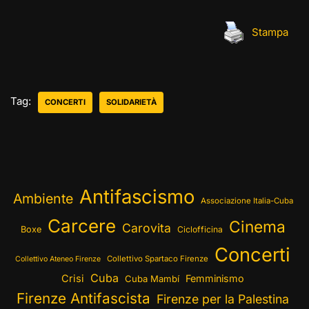
Stampa
Tag:
CONCERTI
SOLIDARIETÀ
Antifascismo
Ambiente
Associazione Italia-Cuba
Carcere
Cinema
Carovita
Boxe
Ciclofficina
Concerti
Collettivo Spartaco Firenze
Collettivo Ateneo Firenze
Cuba
Crisi
Femminismo
Cuba Mambí
Firenze Antifascista
Firenze per la Palestina