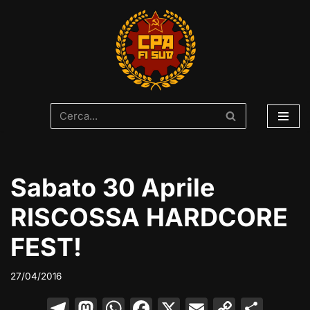
Vai
al
contenuto
Sabato 30 Aprile
RISCOSSA HARDCORE
FEST!
27/04/2016
T
M
W
F
X
E
C
C