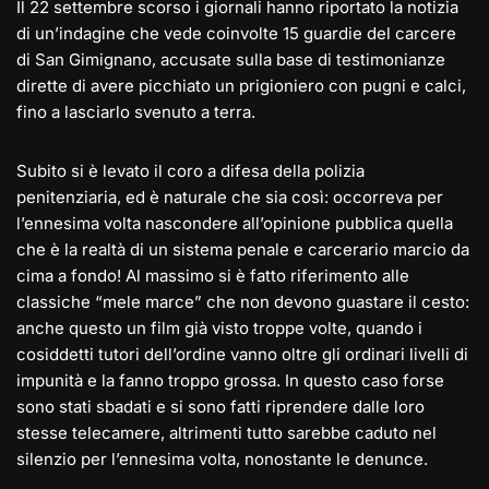
Il 22 settembre scorso i giornali hanno riportato la notizia
di un’indagine che vede coinvolte 15 guardie del carcere
di San Gimignano, accusate sulla base di testimonianze
dirette di avere picchiato un prigioniero con pugni e calci,
fino a lasciarlo svenuto a terra.
Subito si è levato il coro a difesa della polizia
penitenziaria, ed è naturale che sia così: occorreva per
l’ennesima volta nascondere all’opinione pubblica quella
che è la realtà di un sistema penale e carcerario marcio da
cima a fondo! Al massimo si è fatto riferimento alle
classiche “mele marce” che non devono guastare il cesto:
anche questo un film già visto troppe volte, quando i
cosiddetti tutori dell’ordine vanno oltre gli ordinari livelli di
impunità e la fanno troppo grossa. In questo caso forse
sono stati sbadati e si sono fatti riprendere dalle loro
stesse telecamere, altrimenti tutto sarebbe caduto nel
silenzio per l’ennesima volta, nonostante le denunce.