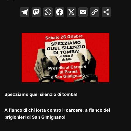
T
M
W
F
X
E
C
C
el
a
h
a
m
o
o
e
st
at
c
ai
p
n
gr
o
s
e
l
y
di
a
d
A
b
Li
vi
m
o
p
o
n
di
n
p
o
k
k
Spezziamo quel silenzio di tomba!
A fianco di chi lotta contro il carcere, a fianco dei
prigionieri di San Gimignano!