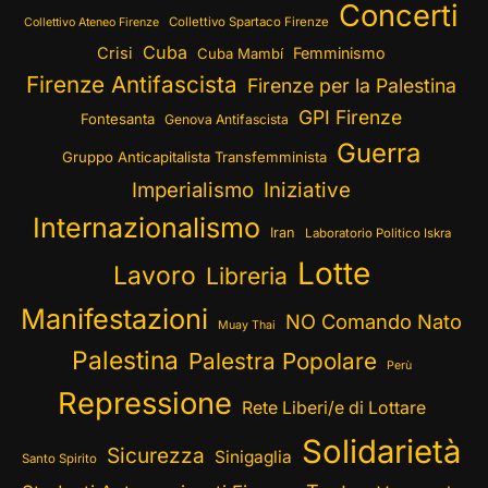
Concerti
Collettivo Spartaco Firenze
Collettivo Ateneo Firenze
Cuba
Crisi
Femminismo
Cuba Mambí
Firenze Antifascista
Firenze per la Palestina
GPI Firenze
Fontesanta
Genova Antifascista
Guerra
Gruppo Anticapitalista Transfemminista
Imperialismo
Iniziative
Internazionalismo
Iran
Laboratorio Politico Iskra
Lotte
Lavoro
Libreria
Manifestazioni
NO Comando Nato
Muay Thai
Palestina
Palestra Popolare
Perù
Repressione
Rete Liberi/e di Lottare
Solidarietà
Sicurezza
Sinigaglia
Santo Spirito