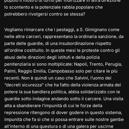
popolo il mostro di turno per indirizzare in altra direzione
lo scontento e la potenziale rabbia popolare che
potrebbero rivolgersi contro se stessa?
Vogliamo rimarcare che i pestaggi, a S. Gimignano come
nelle altre carceri, rappresentano la ordinaria sanzione, da
parte delle guardie, di una insubordinazione rispetto
all’ordine costituito. In queste mesi le proteste contro gli
abusi delle direzioni degli istituti e della polizia
penitenziaria si sono moltiplicate: Napoli, Trento, Perugia,
Palmi, Reggio Emilia, Campobasso solo per citare le più
recenti. Non è quindi un caso che Salvini, l’uomo dei
“decreti sicurezza” che ha fatto della violenza armata del
potere la sua bandiera politica, abbia solidarizzato con le
guardie sotto indagine andando sotto il carcere. Una visita
atta a sbandierare l’impunità di cui le forze della
repressione ritengono di dover godere in questo sistema,
impunità che fa sì che si possa entrare sulle nostre gambe
all’interno di una questura o di una galera per uscirne