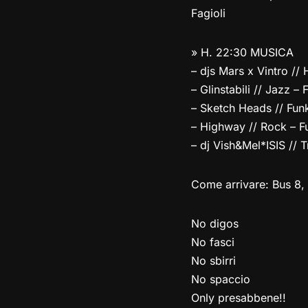
Fagioli
» H. 22:30 MUSICA
– djs Mars x Vintro //
– Glinstabili // Jazz – 
– Sketch Heads // Fun
– Highway // Rock – F
– dj Vish&Mel*ISIS //
Come arrivare: Bus 8, 
No digos
No fasci
No sbirri
No spaccio
Only presabbene!!