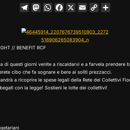
T
M
W
F
X
E
C
C
el
a
h
a
m
o
o
e
st
at
c
ai
p
n
gr
o
s
e
l
y
di
a
d
A
b
Li
vi
GHT // BENEFIT RCF
m
o
p
o
n
di
n
p
o
k
ia di questi giorni venite a riscaldarvi e a farvela prendere
k
erete cibo che fa sognare e bere ai soliti prezzacci.
 andrà a ricoprire le spese legali della Rete dei Collettivi Fior
begati con la legge! Sostieni le lotte dei collettivi!
egetariani