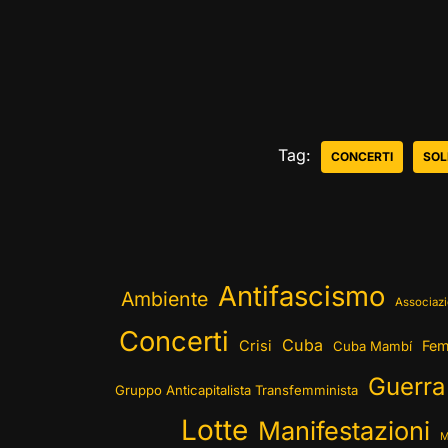
Tag:
CONCERTI
SOL
Antifascismo
Ambiente
Associazi
Concerti
Cuba
Crisi
Fem
Cuba Mambí
Guerra
Gruppo Anticapitalista Transfemminista
Lotte
Manifestazioni
M