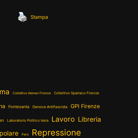
Stampa
ema
Collettivo Spartaco Firenze
Collettivo Ateneo Firenze
ina
GPI Firenze
Fontesanta
Genova Antifascista
Lavoro
Libreria
ran
Laboratorio Politico Iskra
Repressione
polare
Perù