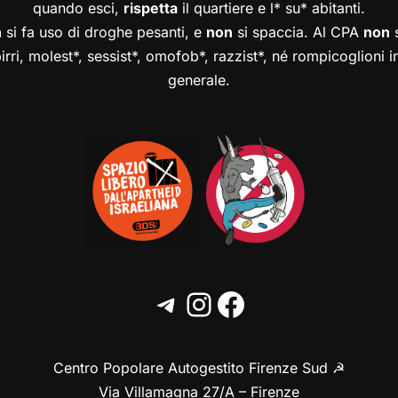
quando esci,
rispetta
il quartiere e l* su* abitanti.
n
si fa uso di droghe pesanti, e
non
si spaccia. Al CPA
non
s
birri, molest*, sessist*, omofob*, razzist*, né rompicoglioni 
generale.
Centro Popolare Autogestito Firenze Sud ☭
Via Villamagna 27/A – Firenze