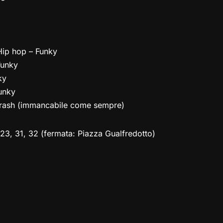
 Hip hop – Funky
Funky
ky
unky
 Trash (immancabile come sempre)
23, 31, 32 (fermata: Piazza Gualfredotto)