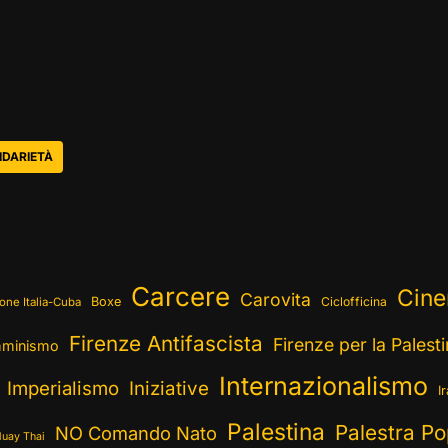
IDARIETÀ
Carcere
Cin
Carovita
Boxe
Ciclofficina
one Italia-Cuba
Firenze Antifascista
Firenze per la Palest
minismo
Internazionalismo
Imperialismo
Iniziative
I
Palestina
Palestra Po
NO Comando Nato
uay Thai