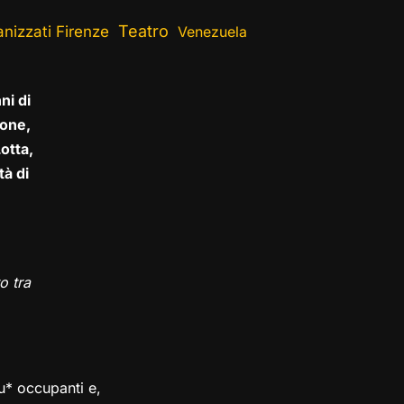
Teatro
nizzati Firenze
Venezuela
ni di
one,
otta,
tà di
o tra
su* occupanti e,