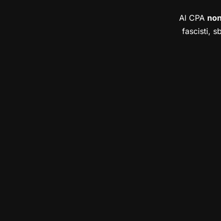
Al CPA
no
fascisti, s