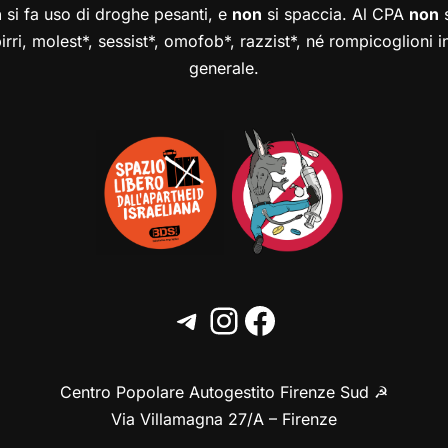
n
si fa uso di droghe pesanti, e
non
si spaccia. Al CPA
non
s
birri, molest*, sessist*, omofob*, razzist*, né rompicoglioni 
generale.
Centro Popolare Autogestito Firenze Sud ☭
Via Villamagna 27/A – Firenze