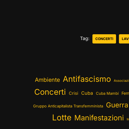
Tag:
CONCERTI
LAV
Antifascismo
Ambiente
Associazi
Concerti
Cuba
Crisi
Fem
Cuba Mambí
Guerra
Gruppo Anticapitalista Transfemminista
Lotte
Manifestazioni
M