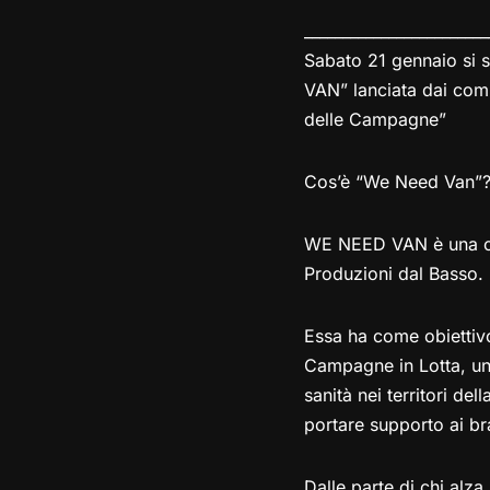
________________________
Sabato 21 gennaio si 
VAN” lanciata dai com
delle Campagne”
Cos’è “We Need Van”
WE NEED VAN è una cam
Produzioni dal Basso.
Essa ha come obiettivo
Campagne in Lotta, un
sanità nei territori de
portare supporto ai bra
Dalle parte di chi alza 