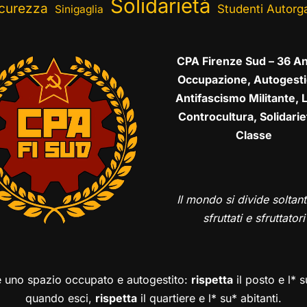
Solidarietà
curezza
Studenti Autorga
Sinigaglia
CPA Firenze Sud – 36 An
Occupazione, Autogesti
Antifascismo Militante, L
Controcultura, Solidarie
Classe
Il mondo si divide soltant
sfruttati e sfruttatori
è uno spazio occupato e autogestito:
rispetta
il posto e l* 
quando esci,
rispetta
il quartiere e l* su* abitanti.