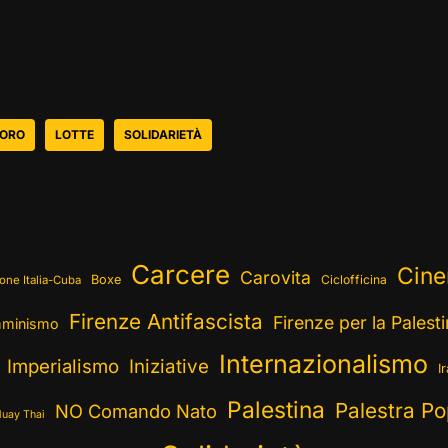
ORO
LOTTE
SOLIDARIETÀ
Carcere
Cin
Carovita
Boxe
Ciclofficina
one Italia-Cuba
Firenze Antifascista
Firenze per la Palest
minismo
Internazionalismo
Imperialismo
Iniziative
I
Palestina
Palestra Po
NO Comando Nato
uay Thai