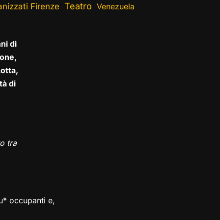
Teatro
nizzati Firenze
Venezuela
ni di
one,
otta,
tà di
o tra
su* occupanti e,