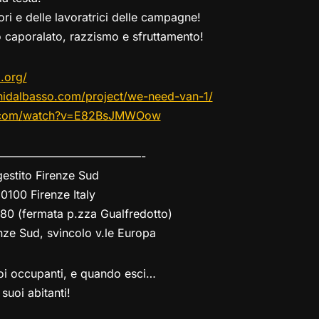
ori e delle lavoratrici delle campagne!
 caporalato, razzismo e sfruttamento!
.org/
idalbasso.com/
project/we-need-van-1/
com/
watch?v=E82BsJMWOow
——————–
——————-
estito Firenze Sud
0100 Firenze Italy
, 80 (fermata p.zza Gualfredotto)
nze Sud, svincolo v.le Europa
suoi occupanti, e quando esci…
 suoi abitanti!