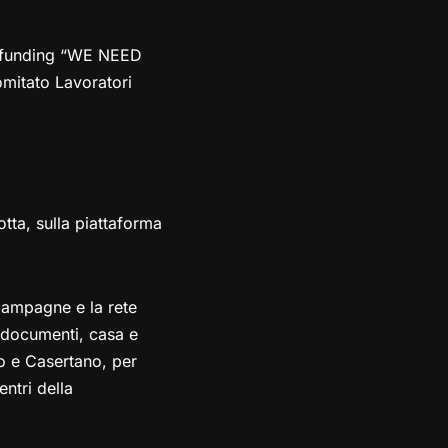
wdfunding “WE NEED
mitato Lavoratori
ta, sulla piattaforma
 Campagne e la rete
 documenti, casa e
no e Casertano, per
ntri della