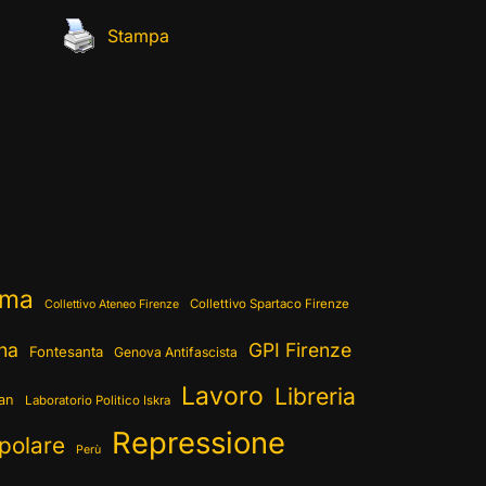
Stampa
ema
Collettivo Spartaco Firenze
Collettivo Ateneo Firenze
ina
GPI Firenze
Fontesanta
Genova Antifascista
Lavoro
Libreria
ran
Laboratorio Politico Iskra
Repressione
polare
Perù