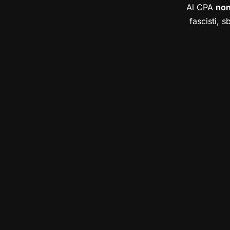
Al CPA
no
fascisti, s