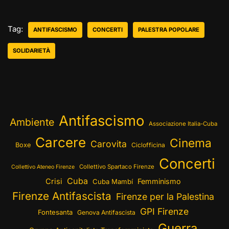
Tag:
ANTIFASCISMO
CONCERTI
PALESTRA POPOLARE
SOLIDARIETÀ
Antifascismo
Ambiente
Associazione Italia-Cuba
Carcere
Cinema
Carovita
Boxe
Ciclofficina
Concerti
Collettivo Spartaco Firenze
Collettivo Ateneo Firenze
Cuba
Crisi
Femminismo
Cuba Mambí
Firenze Antifascista
Firenze per la Palestina
GPI Firenze
Fontesanta
Genova Antifascista
Guerra