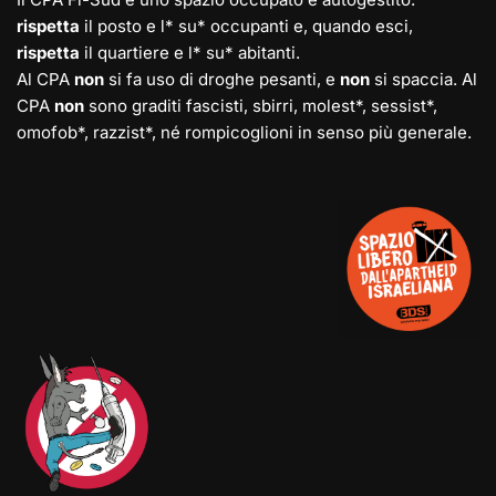
rispetta
il posto e l* su* occupanti e, quando esci,
rispetta
il quartiere e l* su* abitanti.
Al CPA
non
si fa uso di droghe pesanti, e
non
si spaccia. Al
CPA
non
sono graditi fascisti, sbirri, molest*, sessist*,
omofob*, razzist*, né rompicoglioni in senso più generale.