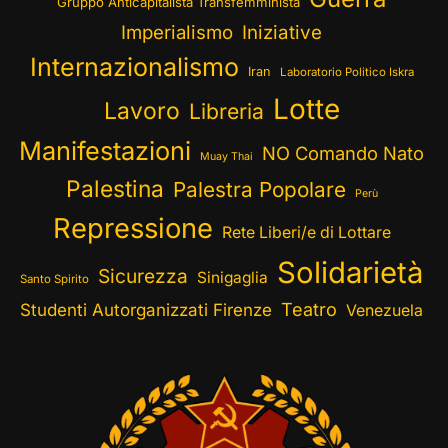
Gruppo Anticapitalista Transfemminista
Imperialismo
Iniziative
Internazionalismo
Iran
Laboratorio Politico Iskra
Lotte
Lavoro
Libreria
Manifestazioni
NO Comando Nato
Muay Thai
Palestina
Palestra Popolare
Perù
Repressione
Rete Liberi/e di Lottare
Solidarietà
Sicurezza
Sinigaglia
Santo Spirito
Teatro
Studenti Autorganizzati Firenze
Venezuela