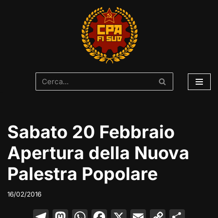
Vai
al
contenuto
Sabato 20 Febbraio
Apertura della Nuova
Palestra Popolare
16/02/2016
T
M
W
F
X
E
C
C