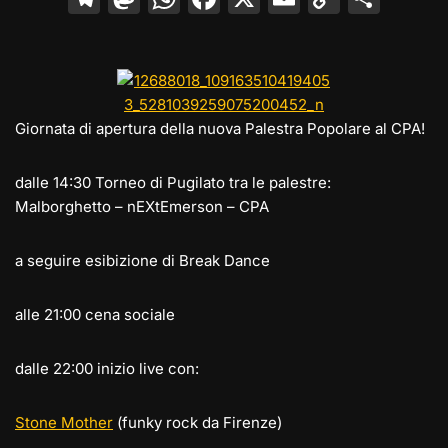
el
a
h
a
m
o
o
e
st
at
c
ai
p
n
gr
o
s
e
l
y
di
a
d
A
b
Li
vi
Giornata di apertura della nuova Palestra Popolare al CPA!
m
o
p
o
n
di
n
p
o
k
dalle 14:30 Torneo di Pugilato tra le palestre:
Malborghetto – nEXtEmerson – CPA
k
a seguire esibizione di Break Dance
alle 21:00 cena sociale
dalle 22:00 inizio live con:
Stone Mother
(funky rock da Firenze)