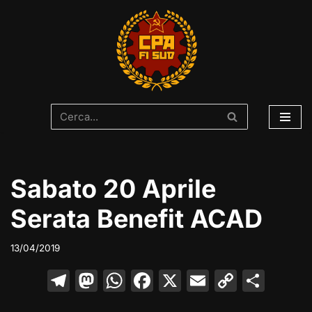
Vai
al
contenuto
Sabato 20 Aprile
Serata Benefit ACAD
13/04/2019
T
M
W
F
X
E
C
C
el
a
h
a
m
o
o