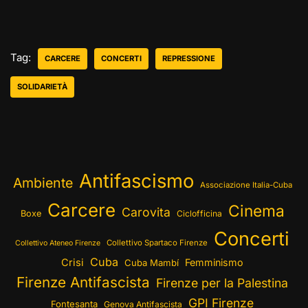
Tag:
CARCERE
CONCERTI
REPRESSIONE
SOLIDARIETÀ
Antifascismo
Ambiente
Associazione Italia-Cuba
Carcere
Cinema
Carovita
Boxe
Ciclofficina
Concerti
Collettivo Spartaco Firenze
Collettivo Ateneo Firenze
Cuba
Crisi
Femminismo
Cuba Mambí
Firenze Antifascista
Firenze per la Palestina
GPI Firenze
Fontesanta
Genova Antifascista