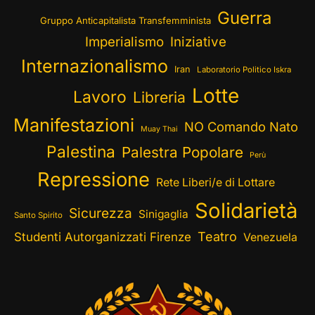
Guerra
Gruppo Anticapitalista Transfemminista
Imperialismo
Iniziative
Internazionalismo
Iran
Laboratorio Politico Iskra
Lotte
Lavoro
Libreria
Manifestazioni
NO Comando Nato
Muay Thai
Palestina
Palestra Popolare
Perù
Repressione
Rete Liberi/e di Lottare
Solidarietà
Sicurezza
Sinigaglia
Santo Spirito
Teatro
Studenti Autorganizzati Firenze
Venezuela