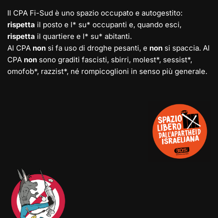
Il CPA Fi-Sud è uno spazio occupato e autogestito:
rispetta
il posto e l* su* occupanti e, quando esci,
rispetta
il quartiere e l* su* abitanti.
Al CPA
non
si fa uso di droghe pesanti, e
non
si spaccia. Al
CPA
non
sono graditi fascisti, sbirri, molest*, sessist*,
omofob*, razzist*, né rompicoglioni in senso più generale.