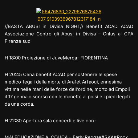
e
st
at
c
ai
p
n
gr
o
s
e
l
y
di
a
d
A
b
Li
vi
//BASTA ABUSI in Divisa NIGHT// Benefit ACAD ACAD
m
o
p
o
n
di
Associazione Contro gli Abusi in Divisa – Onlus al CPA
Firenze sud
n
p
o
k
k
H 18:00 Proiezione di JuveMerda- FIORENTINA
H 20:45 Cena benefit ACAD per sostenere le spese
medico-legali della morte di Arafet Arfaoui, ennesima
vittima nelle mani delle forze dell’ordine, morto ad Empoli
il 17 gennaio scorso con le manette ai polsi e i piedi legati
da una corda.
H 22:30 Apertura sala concerti e live con :
MALEDUCAZIONE ALCOLICA – Early Reggae#SKA#Rock